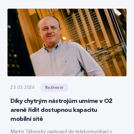
roamingové signalizace, hlasový tranzit nebo
core část privátních 5G sítí, které svou strukturou
připomínají LEGO.
Rozhovor
23. 03. 2026
Díky chytrým nástrojům umíme v O2
areně řídit dostupnou kapacitu
mobilní sítě
Martin Táborský nastoupil do telekomunikací v