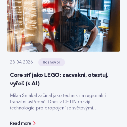
Rozhovor
28. 04. 2026
Core síť jako LEGO: zacvakni, otestuj,
vyřeš (s AI)
Milan Šmákal začínal jako technik na regionální
tranzitní ústředně. Dnes v CETIN rozvíjí
technologie pro propojení se světovými
operátory. Jako Team Leader Solution Architect
pro core síť má na starost technologie pro
Read more