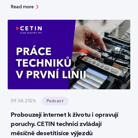
bezpečnosti, ale zároveň ukazuje možnosti, jak
Read more
moderní technologie reálně zefektivňují práci.
Podcast
09. 06. 2026
Probouzejí internet k životu i opravují
poruchy. CETIN technici zvládají
měsíčně desetitisíce výjezdů