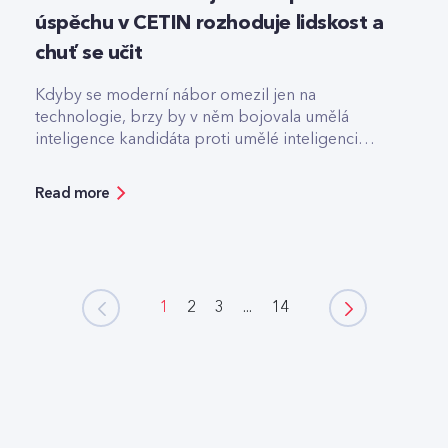
úspěchu v CETIN rozhoduje lidskost a
chuť se učit
Kdyby se moderní nábor omezil jen na
technologie, brzy by v něm bojovala umělá
inteligence kandidáta proti umělé inteligenci
firmy.
Read more
1
2
3
...
14