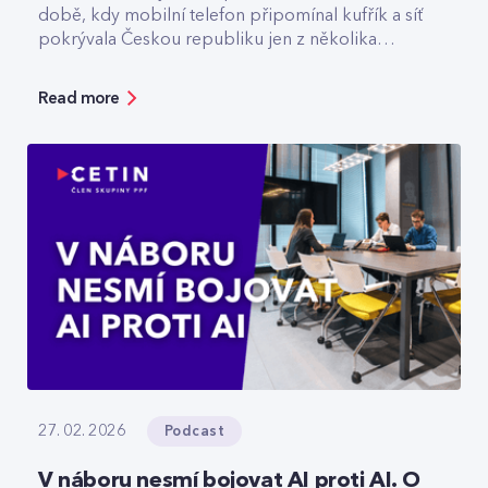
době, kdy mobilní telefon připomínal kufřík a síť
pokrývala Českou republiku jen z několika
vysílačů. Dnes v CETIN vede tým, který odpovídá
za špičkovou kvalitu a optimalizaci rádiové sítě. V
Read more
rozhovoru přibližuje technologický vývoj,
vysvětluje, jak se dá chytře šetřit energie v
prázdné O2 areně nebo komu už dnes
spolehlivě slouží privátní 5G sítě.
Podcast
27. 02. 2026
V náboru nesmí bojovat AI proti AI. O