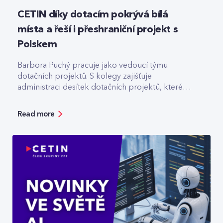
CETIN díky dotacím pokrývá bílá
místa a řeší i přeshraniční projekt s
Polskem
Barbora Puchý pracuje jako vedoucí týmu
dotačních projektů. S kolegy zajišťuje
administraci desítek dotačních projektů, které
pomáhají třeba s výstavbou optiky v odlehlých
lokalitách.
Read more