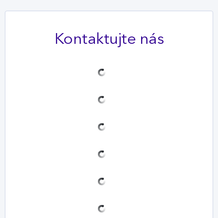
STÁHNOUT
Kontaktujte nás
Příprava staveb na připojení k
optické síti
PDF
5 MB
STÁHNOUT