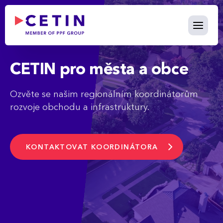
Municipalities - cetin.cz
Skip to Main Content
CETIN pro města a obce
Ozvěte se našim regionálním koordinátorům
rozvoje obchodu a infrastruktury.
KONTAKTOVAT KOORDINÁTORA