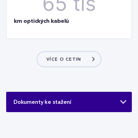
65 tis
km optických kabelů
VÍCE O CETIN
Dokumenty ke stažení
Proč CETIN a smart city?
PDF
3 MB