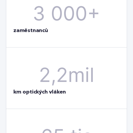
3 000+
zaměstnanců
2,2mil
km optických vláken