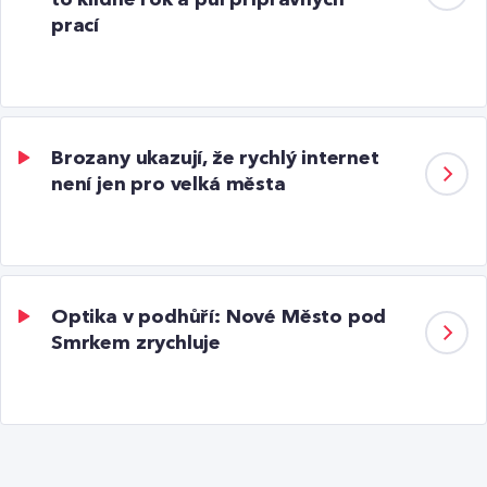
to klidně rok a půl přípravných
prací
Brozany ukazují, že rychlý internet
není jen pro velká města
Optika v podhůří: Nové Město pod
Smrkem zrychluje