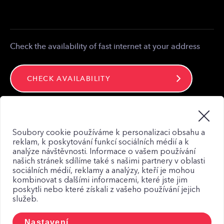
Partner zone
Media contact
Contact
Check the availability of fast internet at your address
CHECK AVAILABILITY
Stay connected
Soubory cookie používáme k personalizaci obsahu a
reklam, k poskytování funkcí sociálních médií a k
analýze návštěvnosti. Informace o vašem používání
našich stránek sdílíme také s našimi partnery v oblasti
sociálních médií, reklamy a analýzy, kteří je mohou
kombinovat s dalšími informacemi, které jste jim
Web map
poskytli nebo které získali z vašeho používání jejich
služeb.
Privacy Policy
Principles of using Cookies
Nastavení