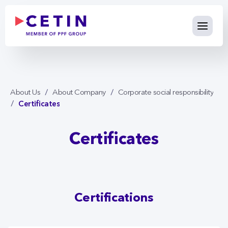
Certificates - cetin.cz
Skip to Main Content
About Us
About Company
Corporate social responsibility
Certificates
Certificates
Certifications