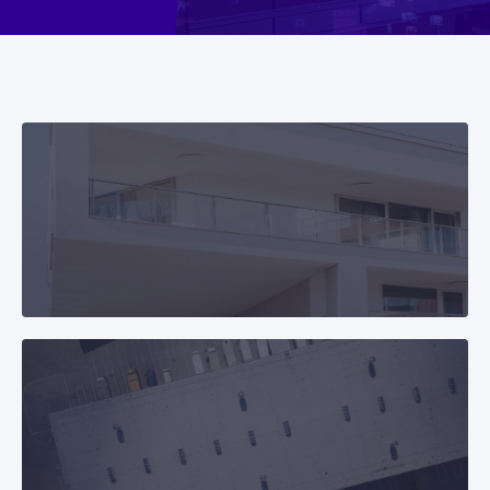
Průmyslové zóny
Business centra