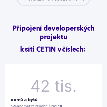
Připojení developerských
projektů
k síti CETIN v číslech:
42 tis.
domů a bytů
aktuálně využívá připojení k naší síti