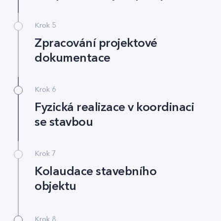
Krok 5
Zpracování projektové
dokumentace
Krok 6
Fyzická realizace v koordinaci
se stavbou
Krok 7
Kolaudace stavebního
objektu
Krok 8