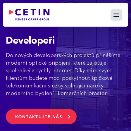
Developers - cetin.cz
Skip to Main Content
Developeři
Do nových developerských projektů přinášíme
moderní optické připojení, které zajišťuje
spolehlivý a rychlý internet. Díky nám svým
klientům budete moci poskytnout špičkové
telekomunikační služby splňující nároky
moderního bydlení i komerčních prostor.
Rezidenční projekty
KONTAKTUJTE NÁS