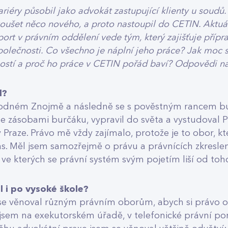
ariéry působil jako advokát zastupující klienty u soudů
zkoušet něco nového, a proto nastoupil do CETIN. Aktu
ort v právním oddělení vede tým, který zajišťuje přípr
polečnosti. Co všechno je náplní jeho práce? Jak moc se
ostí a proč ho práce v CETIN pořád baví? Odpovědi na
l?
rodném Znojmě a následně se s pověstným rancem b
se zásobami burčáku, vypravil do světa a vystudoval P
v Praze. Právo mě vždy zajímalo, protože je to obor, 
ás. Měl jsem samozřejmě o právu a právnících zkresle
 ve kterých se právní systém svým pojetím liší od toh
l i po vysoké škole?
 se věnoval různým právním oborům, abych si právo o
l jsem na exekutorském úřadě, v telefonické právní p