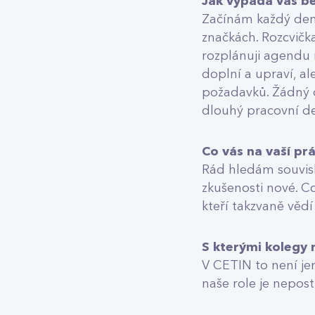
Jak vypadá váš b
Začínám každý den 
značkách. Rozcvičk
rozplánuji agendu n
doplní a upraví, al
požadavků. Žádný de
dlouhý pracovní d
Co vás na vaší prá
Rád hledám souvislo
zkušenosti nové. C
kteří takzvaně vědí
S kterými kolegy 
V CETIN to není je
naše role je nepost