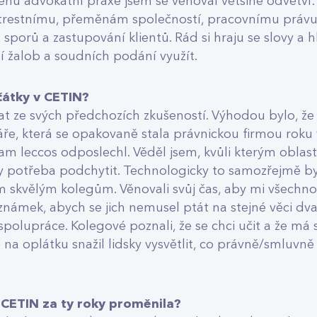
běhu advokátní praxe jsem se věnoval většině odvětví
trestnímu, přeměnám společností, pracovnímu právu
 sporů a zastupování klientů. Rád si hraju se slovy a 
í žalob a soudních podání využít.
čátky v CETIN?
pat ze svých předchozích zkušeností. Výhodou bylo, že
ře, která se opakovaně stala právnickou firmou roku v
am leccos odposlechl. Věděl jsem, kvůli kterým oblast
dy potřeba podchytit. Technologicky to samozřejmě b
skvělým kolegům. Věnovali svůj čas, aby mi všechno vy
známek, abych se jich nemusel ptát na stejné věci dva
polupráce. Kolegové poznali, že se chci učit a že má 
im na oplátku snažil lidsky vysvětlit, co právně/smluv
v CETIN za ty roky proměnila?