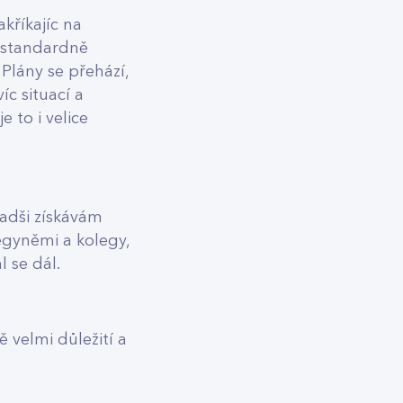
kříkajíc na
i standardně
 Plány se přehází,
íc situací a
 to i velice
radši získávám
egyněmi a kolegy,
l se dál.
 velmi důležití a