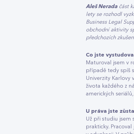
Aleš Nerada
část k
lety se rozhodl vy
Business Legal Supp
obchodní aktivity s
předchozích zkušen
Co jste vystudova
Maturoval jsem v 
případě tedy spíš 
Univerzity Karlovy 
života každého z n
amerických seriálů,
U práva jste zůsta
Už při studiu jsem
prakticky. Pracova