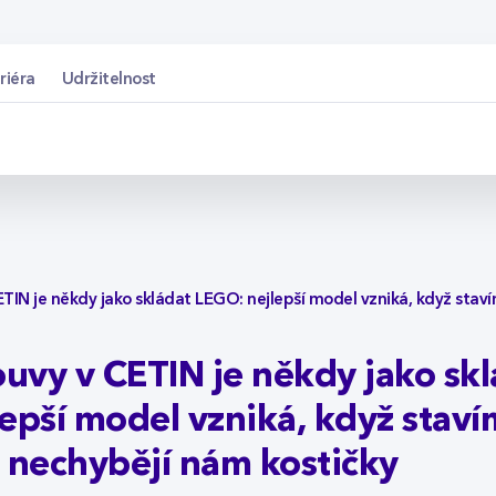
TIN je někdy jako sk
riéra
Udržitelnost
ETIN je někdy jako skládat LEGO: nejlepší model vzniká, když stav
ouvy v CETIN je někdy jako sk
epší model vzniká, když stav
 nechybějí nám kostičky