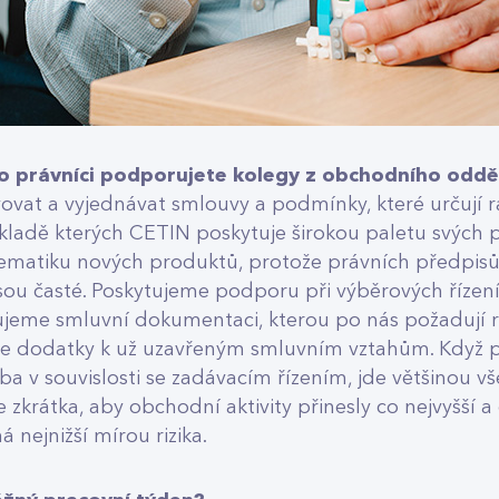
o právníci podporujete kolegy z obchodního oddě
vat a vyjednávat smlouvy a podmínky, které určují
kladě kterých CETIN poskytuje širokou paletu svých 
ematiku nových produktů, protože právních předpis
ou časté. Poskytujeme podporu při výběrových řízení
ujeme smluvní dokumentaci, kterou po nás požadují r
e dodatky k už uzavřeným smluvním vztahům. Když 
ba v souvislosti se zadávacím řízením, jde většinou v
 zkrátka, aby obchodní aktivity přinesly co nejvyšší a
nejnižší mírou rizika.