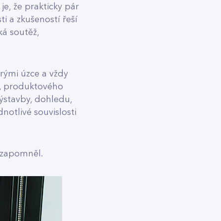
je, že prakticky pár
i a zkušeností řeší
ká soutěž,
erými úzce a vždy
k, produktového
výstavby, dohledu,
notlivé souvislosti
ezapomněl.