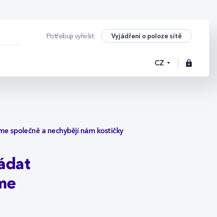
ládat LEGO: nejlepš
Vyjádření o poloze sítě
Potřebuji vyřešit
CZ
íme společně a nechybějí nám kostičky
ládat
íme