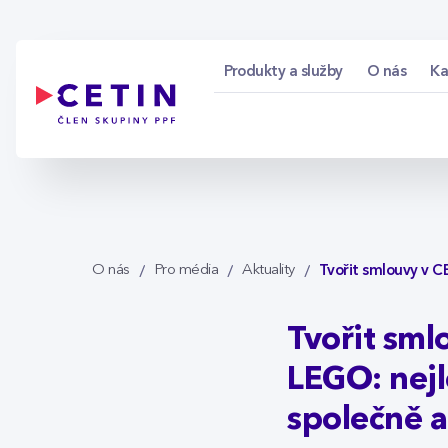
Tvořit smlouvy v CE
Skip to Main Content
Produkty a služby
O nás
Ka
Tvořit smlouvy v C
O nás
Pro média
Aktuality
Tvořit sml
LEGO: nejl
společně a