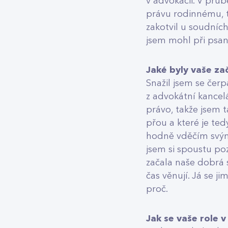
v advokacii. V prů
právu rodinnému, 
zakotvil u soudních
jsem mohl při psan
Jaké byly vaše za
Snažil jsem se čer
z advokátní kancelá
právo, takže jsem t
přou a které je te
hodně vděčím svým 
jsem si spoustu po
začala naše dobrá s
čas věnují. Já se j
proč.
Jak se vaše role 