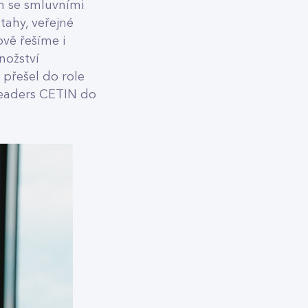
em se smluvními
tahy, veřejné
ově řešíme i
nožství
 přešel do role
Leaders CETIN do