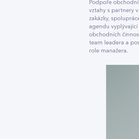
Podpoře obchodních
vztahy s partnery 
zakázky, spoluprác
agendu vyplývající 
obchodních činnost
team leadera a po
role manažera.