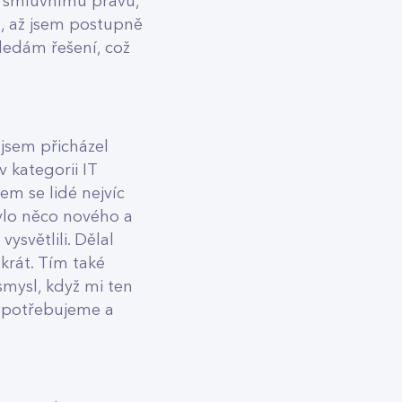
: smluvnímu právu,
, až jsem postupně
hledám řešení, což
 jsem přicházel
 kategorii IT
em se lidé nejvíc
ylo něco nového a
světlili. Dělal
krát. Tím také
smysl, když mi ten
ně potřebujeme a