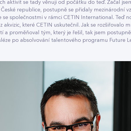
 aktivit se tady věnuji od počátku do teď. Začal js
v České republice, postupně se přidaly mezinárodní vz
e se společnostmi v rámci CETIN International. Teď n
z akvizic, které CETIN uskutečnil. Jak se rozšiřovalo m
í a proměňoval tým, který je řešil, tak jsem postupně
sléze po absolvování talentového programu Future 