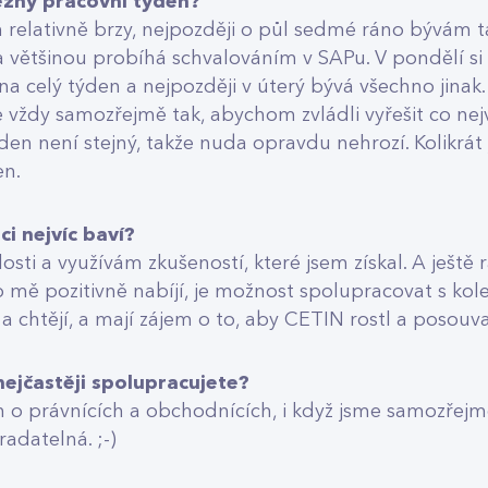
ěžný pracovní týden?
relativně brzy, nejpozději o půl sedmé ráno bývám ta
a většinou probíhá schvalováním v SAPu. V pondělí s
a celý týden a nejpozději v úterý bývá všechno jinak.
e vždy samozřejmě tak, abychom zvládli vyřešit co nejv
n není stejný, takže nuda opravdu nehrozí. Kolikrát je
en.
ci nejvíc baví?
sti a využívám zkušeností, které jsem získal. A ještě 
o mě pozitivně nabíjí, je možnost spolupracovat s kol
 a chtějí, a mají zájem o to, aby CETIN rostl a posouva
nejčastěji spolupracujete?
n o právnících a obchodnících, i když jsme samozřejmě
radatelná. ;-)