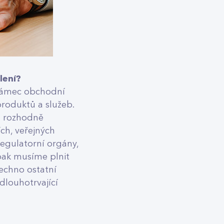
lení?
 rámec obchodní
produktů a služeb.
ů rozhodně
ch, veřejných
egulatorní orgány,
pak musíme plnit
šechno ostatní
 dlouhotrvající