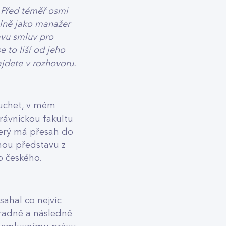
. Před téměř osmi
álně jako manažer
avu smluv pro
 to liší od jeho
jdete v rozhovoru.
uchet, v mém
rávnickou fakultu
který má přesah do
nou představu z
o českého.
sahal co nejvíc
oradně a následně