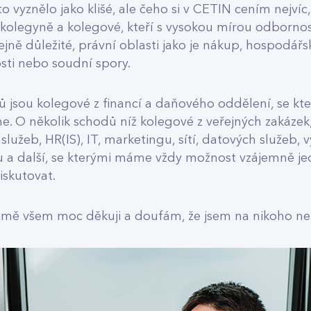
o vyznělo jako klišé, ale čeho si v CETIN cením nejvíc, 
kolegyně a kolegové, kteří s vysokou mírou odbornost
ejně důležité, právní oblasti jako je nákup, hospodářs
sti nebo soudní spory.
ů jsou kolegové z financí a daňového oddělení, se kt
e. O několik schodů níž kolegové z veřejných zakáze
 služeb, HR(IS), IT, marketingu, sítí, datových služeb, 
u a další, se kterými máme vždy možnost vzájemně jed
iskutovat.
jmě všem moc děkuji a doufám, že jsem na nikoho n