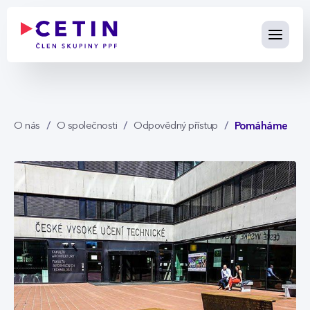
Pomáháme - cetin.cz
Skip to Main Content
Pomáháme
O nás
O společnosti
Odpovědný přístup