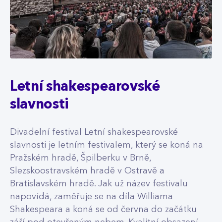
Letní shakespearovské
slavnosti
Divadelní festival Letní shakespearovské
slavnosti je letním festivalem, který se koná na
Pražském hradě, Špilberku v Brně,
Slezskoostravském hradě v Ostravě a
Bratislavském hradě. Jak už název festivalu
napovídá, zaměřuje se na díla Williama
Shakespeara a koná se od června do začátku