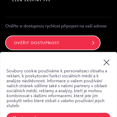
Kontakt pro média
Kontakt
Ověřte si dostupnou rychlost připojení na vaší adrese
OVĚŘIT DOSTUPNOST
Zůstaňte ve spojení
Soubory cookie používáme k personalizaci obsahu a
reklam, k poskytování funkcí sociálních médií a k
analýze návštěvnosti. Informace o vašem používání
našich stránek sdílíme také s našimi partnery v oblasti
sociálních médií, reklamy a analýzy, kteří je mohou
kombinovat s dalšími informacemi, které jste jim
Mapa webu
poskytli nebo které získali z vašeho používání jejich
služeb.
Zásady zpracování osobních údajů
Zásady použití Cookies