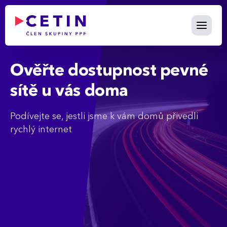
Ověřit dostupnost - cetin.cz
Skip to Main Content
Ověřte dostupnost pevné
sítě u vás doma
Podívejte se, jestli jsme k vám domů přivedli
rychlý internet