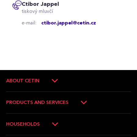
Ctibor Jappel
tiskový mluvčí
e-mail:
ctibor.jappel@cetin.cz
ABOUT CETIN
About Company
Company management
PRODUCTS AND SERVICES
Press Releases
Operators and companies
News
Households
HOUSEHOLDS
Career
Municipalities
Verification of the internet availability