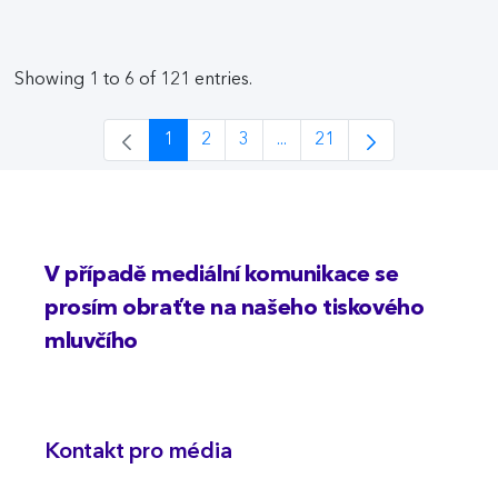
Showing 1 to 6 of 121 entries.
1
2
3
...
21
Page
Page
Page
Intermediate Pages Use TAB
Page
V případě mediální komunikace se
prosím obraťte na našeho tiskového
mluvčího
Kontakt pro média