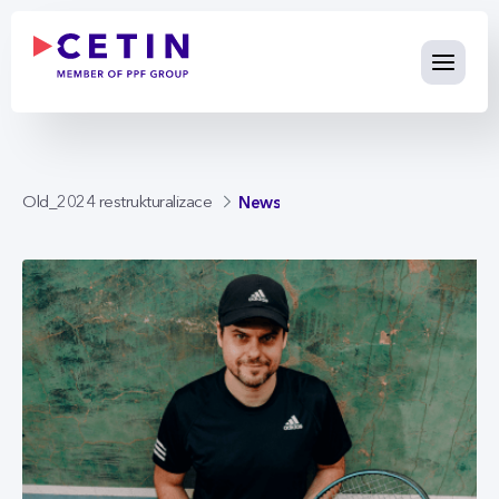
News - cetin.cz
Skip to Main Content
News
Old_2024 restrukturalizace