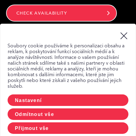
CHECK AVAILABILITY
Stay connected
Soubory cookie používáme k personalizaci obsahu a
reklam, k poskytování funkcí sociálních médií a k
analýze návštěvnosti. Informace o vašem používání
našich stránek sdílíme také s našimi partnery v oblasti
sociálních médií, reklamy a analýzy, kteří je mohou
kombinovat s dalšími informacemi, které jste jim
Web map
poskytli nebo které získali z vašeho používání jejich
služeb.
Privacy Policy
Principles of using Cookies
Nastavení
CCTV and personal data
Odmítnout vše
Přijmout vše
© 2026, CETIN a.s.