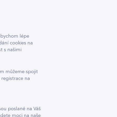
 abychom lépe
ádání cookies na
t s našimi
em můžeme spojit
 registrace na
jsou poslané na Váš
budete moci na naše