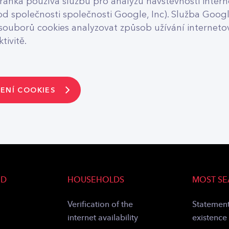
tránka používá službu pro analýzu návštěvnosti inter
od společnosti společnosti Google, Inc). Služba Googl
uborů cookies analyzovat způsob užívání internetov
tivitě.
ENÍ COOKIES
ND
HOUSEHOLDS
MOST S
Verification of the
Statement
internet availability
existence