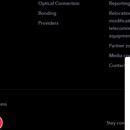
Optical Connection
Reportin
Bonding
Relocatio
modificat
Providers
telecomm
equipmen
Partner z
Media con
Contact
ress
Stay conne