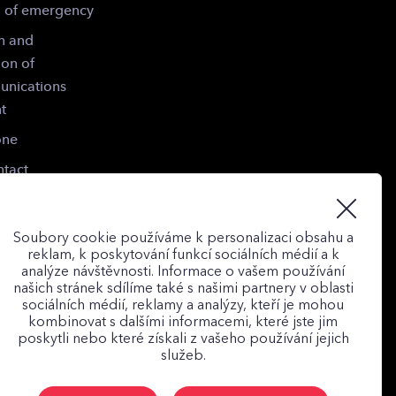
g of emergency
n and
ion of
unications
t
one
tact
Soubory cookie používáme k personalizaci obsahu a
reklam, k poskytování funkcí sociálních médií a k
analýze návštěvnosti. Informace o vašem používání
našich stránek sdílíme také s našimi partnery v oblasti
sociálních médií, reklamy a analýzy, kteří je mohou
kombinovat s dalšími informacemi, které jste jim
poskytli nebo které získali z vašeho používání jejich
služeb.
cted