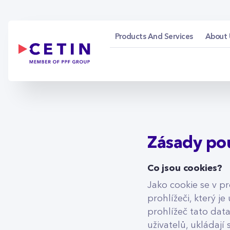
Principles of using 
Skip to Main Content
Products And Services
About 
Zásady pou
Co jsou cookies?
Jako cookie se v p
prohlížeči, který je
prohlížeč tato data
uživatelů, ukládají