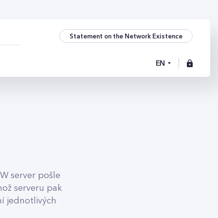
Statement on the Network Existence
EN
W server pošle
éhož serveru pak
ní jednotlivých