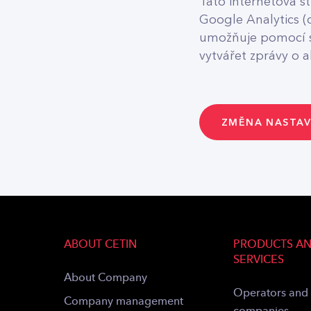
Tato internetová s
Google Analytics (
umožňuje pomocí so
vytvářet zprávy o ak
ZMĚNA NASTAV
ABOUT CETIN
PRODUCTS A
SERVICES
About Company
Operators and
Company management