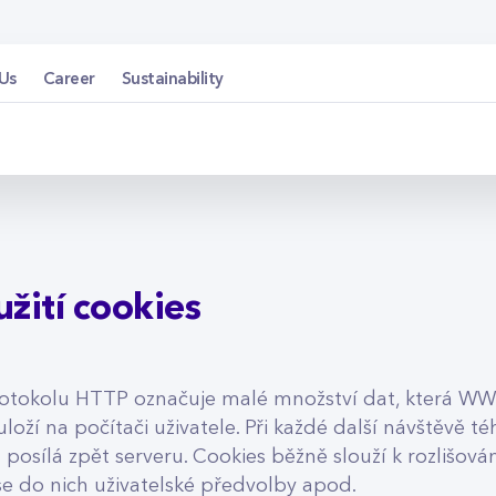
Cookies - cetin.cz
Us
Career
Sustainability
žití cookies
rotokolu HTTP označuje malé množství dat, která WW
 uloží na počítači uživatele. Při každé další návštěvě t
 posílá zpět serveru. Cookies běžně slouží k rozlišová
 se do nich uživatelské předvolby apod.