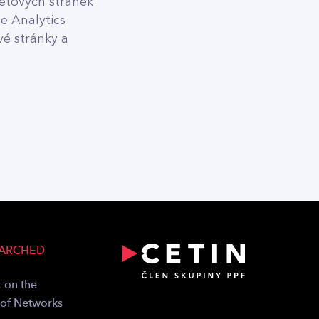
netových stránek
e Analytics
é stránky a
EARCHED
 on the
 of Networks