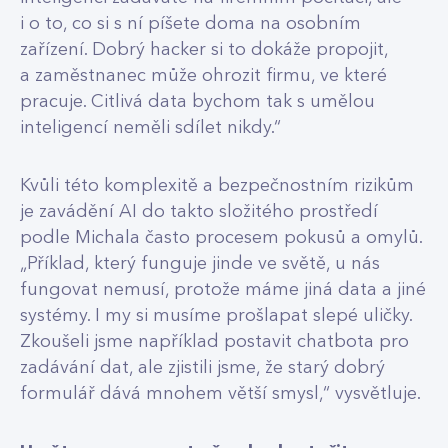
i o to, co si s ní píšete doma na osobním
zařízení. Dobrý hacker si to dokáže propojit,
a zaměstnanec může ohrozit firmu, ve které
pracuje. Citlivá data bychom tak s umělou
inteligencí neměli sdílet nikdy.“
​​Kvůli této komplexitě a bezpečnostním rizikům
je zavádění AI do takto složitého prostředí
podle Michala často procesem pokusů a omylů.
„Příklad, který funguje jinde ve světě, u nás
fungovat nemusí, protože máme jiná data a jiné
systémy. I my si musíme prošlapat slepé uličky.
Zkoušeli jsme například postavit chatbota pro
zadávání dat, ale zjistili jsme, že starý dobrý
formulář dává mnohem větší smysl,“ vysvětluje.