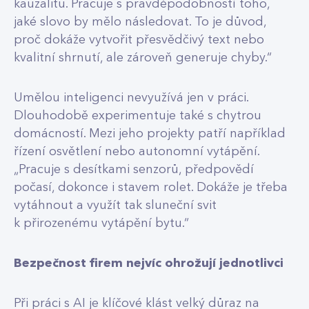
kauzalitu. Pracuje s pravděpodobností toho,
jaké slovo by mělo následovat. To je důvod,
proč dokáže vytvořit přesvědčivý text nebo
kvalitní shrnutí, ale zároveň generuje chyby.“
Umělou inteligenci nevyužívá jen v práci.
Dlouhodobě experimentuje také s chytrou
domácností. Mezi jeho projekty patří například
řízení osvětlení nebo autonomní vytápění.
„Pracuje s desítkami senzorů, předpovědí
počasí, dokonce i stavem rolet. Dokáže je třeba
vytáhnout a využít tak sluneční svit
k přirozenému vytápění bytu.“
Bezpečnost firem nejvíc ohrožují jednotlivci
Při práci s AI je klíčové klást velký důraz na