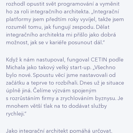
rozhodl opustit svět programování a vyměnit
ho za roli integračního architekta. „Integrační
platformy jsem předtím roky vyvíjel, takže jsem
rozuměl tomu, jak fungují zespodu. Dělat
integračního architekta mi přišlo jako dobrá
možnost, jak se v kariéře posunout dál.“
Když k nám nastupoval, fungoval CETIN podle
Michala jako takový velký start-up. „Všechno
bylo nové. Spoustu věcí jsme nastavovali od
začátku a teprve to rozbíhali. Dnes už je situace
úplně jiná. Čelíme výzvám spojeným
s rozrůstáním firmy a zrychlováním byznysu. Je
mnohem větší tlak na to dodávat služby
rychleji.“
Jako integrační architekt pomáhá určovat,