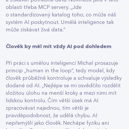
a získávat potřebná data. Novinkou jsou v této
oblasti třeba MCP servery. „Jde
o standardizovaný katalog toho, co může náš
systém AI poskytnout. Umělá inteligence tak
může získávat živá data.“
Člověk by měl mít vždy AI pod dohledem
Při práci s umělou inteligencí Michal prosazuje
princip „human in the loop“, tedy model, kdy
člověk průběžně kontroluje a schvaluje výsledky
dodané od AI. „Nejlépe se mi osvědčilo rozdělit
složitou úlohu na menší kroky a mezi nimi mít
lidskou kontrolu. Čím větší úsek má AI
zpracovávat najednou, tím větší je
pravděpodobnost, že udělá chybu. AI
nepřemýšlí jako člověk. Nechápe fyziku ani