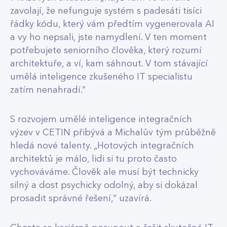
zavolají, že nefunguje systém s padesáti tisíci
řádky kódu, který vám předtím vygenerovala AI
a vy ho nepsali, jste namydlení. V ten moment
potřebujete seniorního člověka, který rozumí
architektuře, a ví, kam sáhnout. V tom stávající
umělá inteligence zkušeného IT specialistu
zatím nenahradí.“
S rozvojem umělé inteligence integračních
výzev v CETIN přibývá a Michalův tým průběžně
hledá nové talenty. „Hotových integračních
architektů je málo, lidi si tu proto často
vychováváme. Člověk ale musí být technicky
silný a dost psychicky odolný, aby si dokázal
prosadit správné řešení,“ uzavírá.