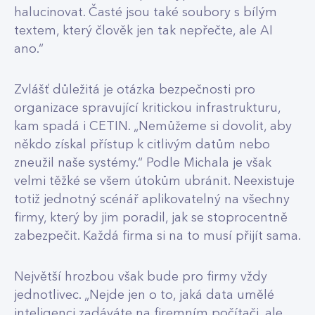
halucinovat. Časté jsou také soubory s bílým
textem, který člověk jen tak nepřečte, ale AI
ano.“
Zvlášť důležitá je otázka bezpečnosti pro
organizace spravující kritickou infrastrukturu,
kam spadá i CETIN. „Nemůžeme si dovolit, aby
někdo získal přístup k citlivým datům nebo
zneužil naše systémy.“ Podle Michala je však
velmi těžké se všem útokům ubránit. Neexistuje
totiž jednotný scénář aplikovatelný na všechny
firmy, který by jim poradil, jak se stoprocentně
zabezpečit. Každá firma si na to musí přijít sama.
Největší hrozbou však bude pro firmy vždy
jednotlivec. „Nejde jen o to, jaká data umělé
inteligenci zadáváte na firemním počítači, ale