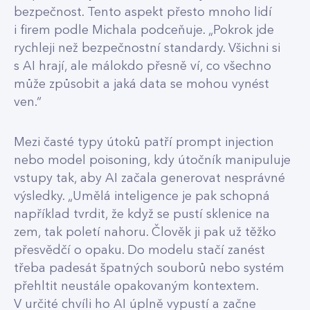
bezpečnost. Tento aspekt přesto mnoho lidí
i firem podle Michala podceňuje. „Pokrok jde
rychleji než bezpečnostní standardy. Všichni si
s AI hrají, ale málokdo přesně ví, co všechno
může způsobit a jaká data se mohou vynést
ven.“
Mezi časté typy útoků patří prompt injection
nebo model poisoning, kdy útočník manipuluje
vstupy tak, aby AI začala generovat nesprávné
výsledky. „Umělá inteligence je pak schopná
například tvrdit, že když se pustí sklenice na
zem, tak poletí nahoru. Člověk ji pak už těžko
přesvědčí o opaku. Do modelu stačí zanést
třeba padesát špatných souborů nebo systém
přehltit neustále opakovaným kontextem.
V určité chvíli ho AI úplně vypustí a začne