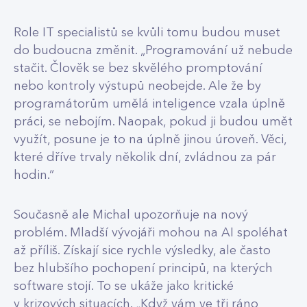
Role IT specialistů se kvůli tomu budou muset
do budoucna změnit. „Programování už nebude
stačit. Člověk se bez skvělého promptování
nebo kontroly výstupů neobejde. Ale že by
programátorům umělá inteligence vzala úplně
práci, se nebojím. Naopak, pokud ji budou umět
využít, posune je to na úplně jinou úroveň. Věci,
které dříve trvaly několik dní, zvládnou za pár
hodin.“
Současně ale Michal upozorňuje na nový
problém. Mladší vývojáři mohou na AI spoléhat
až příliš. Získají sice rychle výsledky, ale často
bez hlubšího pochopení principů, na kterých
software stojí. To se ukáže jako kritické
v krizových situacích. „Když vám ve tři ráno