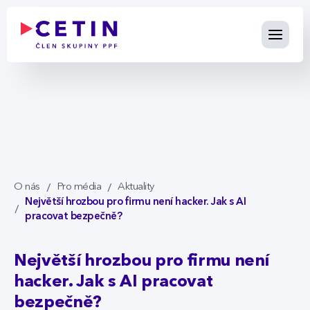
Největší hrozbou pro firmu ne
Skip to Main Content
O nás
Pro média
Aktuality
Největší hrozbou pro firmu není hacker. Jak s AI
pracovat bezpečně?
Největší hrozbou pro firmu není
hacker. Jak s AI pracovat
bezpečně?