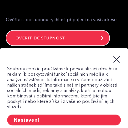
Kontakt
Ověřte si dostupnou rychlost připojení na vaší adrese
OVĚŘIT DOSTUPNOST
Zůstaňte ve spojení
Soubory cookie používáme k personalizaci obsahu a
reklam, k poskytování funkcí sociálních médií a k
analýze návštěvnosti. Informace o vašem používání
našich stránek sdílíme také s našimi partnery v oblasti
sociálních médií, reklamy a analýzy, kteří je mohou
kombinovat s dalšími informacemi, které jste jim
Mapa webu
poskytli nebo které získali z vašeho používání jejich
služeb.
Zásady zpracování osobních údajů
Zásady použití Cookies
Nastavení
CCTV a osobní udaje