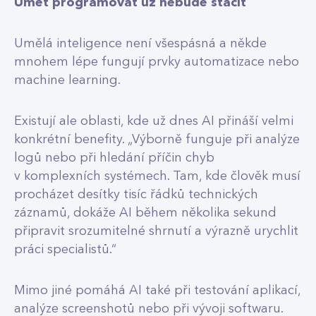
Umět programovat už nebude stačit
Umělá inteligence není všespásná a někde
mnohem lépe fungují prvky automatizace nebo
machine learning.
Existují ale oblasti, kde už dnes AI přináší velmi
konkrétní benefity. „Výborně funguje při analýze
logů nebo při hledání příčin chyb
v komplexních systémech. Tam, kde člověk musí
procházet desítky tisíc řádků technických
záznamů, dokáže AI během několika sekund
připravit srozumitelné shrnutí a výrazně urychlit
práci specialistů.“
Mimo jiné pomáhá AI také při testování aplikací,
analýze screenshotů nebo při vývoji softwaru.