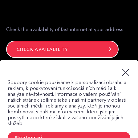
Partner zone
Media contact
Contact
Check the availability of fast internet at your address
CHECK AVAILABILITY
Stay connected
Soubory cookie používáme k personalizaci obsahu a
reklam, k poskytování funkcí sociálních médií a k
analýze návštěvnosti. Informace o vašem používání
našich stránek sdílíme také s našimi partnery v oblasti
sociálních médií, reklamy a analýzy, kteří je mohou
kombinovat s dalšími informacemi, které jste jim
Web map
poskytli nebo které získali z vašeho používání jejich
služeb.
Privacy Policy
Principles of using Cookies
Nastavení