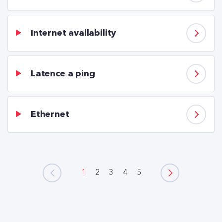
Internet availability
Latence a ping
Ethernet
1
2
3
4
5