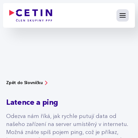
Latence a ping - cetin.cz
Skip to Main Content
Zpět do Slovníčku
Latence a ping
Odezva nám říká, jak rychle putují data od
našeho zařízení na server umístěný v internetu.
Možná znáte spíš pojem ping, což je příkaz,