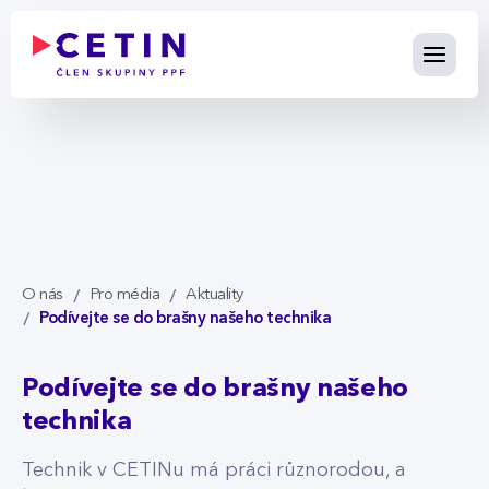
Podívejte se do brašny našeho
Skip to Main Content
O nás
Pro média
Aktuality
Podívejte se do brašny našeho technika
Podívejte se do brašny našeho
technika
Technik v CETINu má práci různorodou, a