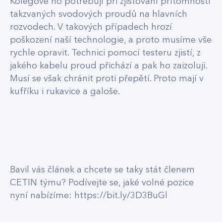
Kolegové ho potřebují při zjišťování přítomnosti
takzvaných svodových proudů na hlavních
rozvodech. V takových případech hrozí
poškození naší technologie, a proto musíme vše
rychle opravit. Technici pomocí testeru zjistí, z
jakého kabelu proud přichází a pak ho zaizolují.
Musí se však chránit proti přepětí. Proto mají v
kufříku i rukavice a galoše.
Bavil vás článek a chcete se taky stát členem
CETIN týmu? Podívejte se, jaké volné pozice
nyní nabízíme:
https://bit.ly/3D3BuGl