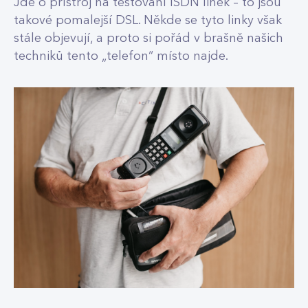
Jde o přístroj na testování ISDN linek – to jsou
takové pomalejší DSL. Někde se tyto linky však
stále objevují, a proto si pořád v brašně našich
techniků tento „telefon“ místo najde.