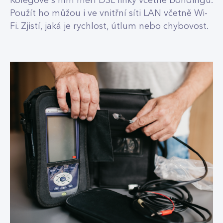
Kolegové s ním měří DSL linky včetně bondingu.
Použít ho můžou i ve vnitřní síti LAN včetně Wi-
Fi. Zjistí, jaká je rychlost, útlum nebo chybovost.