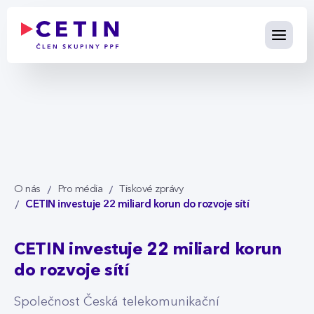
CETIN investuje 22 miliard kor
Skip to Main Content
O nás
Pro média
Tiskové zprávy
CETIN investuje 22 miliard korun do rozvoje sítí
CETIN investuje 22 miliard korun
do rozvoje sítí
Společnost Česká telekomunikační