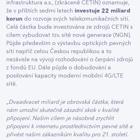
infrastruktura a.s., (zkráceně CETIN) oznamuje,
že v příštích sedmi letech
investuje 22 miliard
korun
do rozvoje svých telekomunikačních sítí.
Celá částka bude investována ze zdrojů CETIN s
cílem vybudovat tzv. sítě nové generace (NGN).
Půjde především o výstavbu optických pevných
sítí napříč celou Českou republikou a to
nezávisle na vývoji rozhodování o čerpání zdrojů
z fondů EU. Dále půjde o dobudování a
posilování kapacity moderní mobilní 4G/LTE
sítě.
„Dvaadvacet miliard je obrovská částka, která
nám umožní skutečně zásadní skok v kvalitě
připojení. Našim cílem je násobně zrychlit
připojení k internetu prostřednictvím pevné sítě a
přivést našim zákazníkům kvalitu pro 21. století.