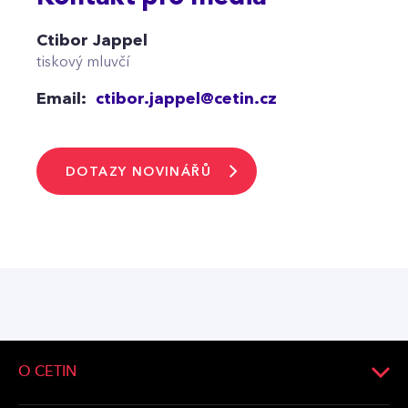
Ctibor Jappel
tiskový mluvčí
Email:
ctibor.jappel@cetin.cz
DOTAZY NOVINÁŘŮ
O CETIN
O společnosti