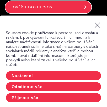
OVĚŘIT DOSTUPNOST
Zůstaňte ve spojení
Soubory cookie používáme k personalizaci obsahu a
reklam, k poskytování funkcí sociálních médií a k
analýze návštěvnosti. Informace o vašem používání
našich stránek sdílíme také s našimi partnery v oblasti
sociálních médií, reklamy a analýzy, kteří je mohou
kombinovat s dalšími informacemi, které jste jim
Mapa webu
poskytli nebo které získali z vašeho používání jejich
služeb.
Zásady zpracování osobních údajů
Zásady použití Cookies
Nastavení
CCTV a osobní udaje
Odmítnout vše
Přijmout vše
© 2026, CETIN a.s.