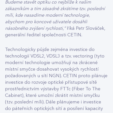
Budeme stavět optiku co nejblíže k našim
zákazníkům a tím zásadně zkrátíme tzv. poslední
míli, kde nasadíme moderní technologie,
abychom pro koncové uživatele dosáhli
násobného zvýšení rychlosti,“
říká Petr Slováček,
generální ředitel společnosti CETIN.
Technologicky půjde zejména investice do
technologií VDSL2, VDSL3 a tzv. vectoring (tyto
moderní technologie umožňují na zkrácené
místní smyčce dosahovat vysokých rychlostí
požadovaných u sítí NGN). CETIN proto plánuje
investice do rozvoje optické přístupové sítě
prostřednictvím výstavby FTTc (Fiber To The
Cabinet), které umožní zkrátit místní smyčku
(tzv. poslední míli). Dále plánujeme i investice
do páteřních optických sítí a posílení kapacity