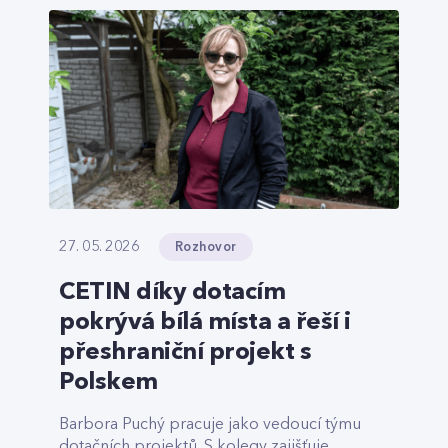
Rozhovor
27. 05. 2026
CETIN díky dotacím
pokrývá bílá místa a řeší i
přeshraniční projekt s
Polskem
Barbora Puchý pracuje jako vedoucí týmu
dotačních projektů. S kolegy zajišťuje