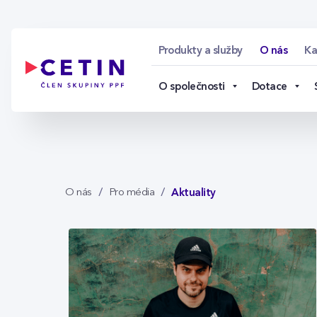
Aktuality - cetin.cz
Skip to Main Content
Produkty a služby
O nás
Ka
O společnosti
Dotace
Aktuality
O nás
Pro média