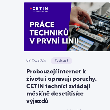
Podcast
09. 06. 2026
Probouzejí internet k
životu i opravují poruchy.
CETIN technici zvládají
měsíčně desetitisíce
výjezdů