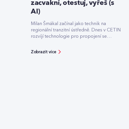
zacvakni, otestuj, vyřeš (s
AI)
Milan Šmákal začínal jako technik na
regionální tranzitní ústředně. Dnes v CETIN
rozvíjí technologie pro propojení se
světovými operátory. Jako Team Leader
Solution Architect pro core síť má na
Zobrazit více
starost technologie pro roamingové
signalizace, hlasový tranzit nebo core část
privátních 5G sítí, které svou strukturou
připomínají LEGO.