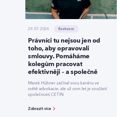
Rozhovor
29. 07. 2026
Právníci tu nejsou jen od
toho, aby opravovali
smlouvy. Pomáháme
kolegům pracovat
efektivněji – a společně
Marek Hübner začínal svou kariéru ve
světě advokacie, ale už osm let je součástí
společnosti CETIN.
Zobrazit více