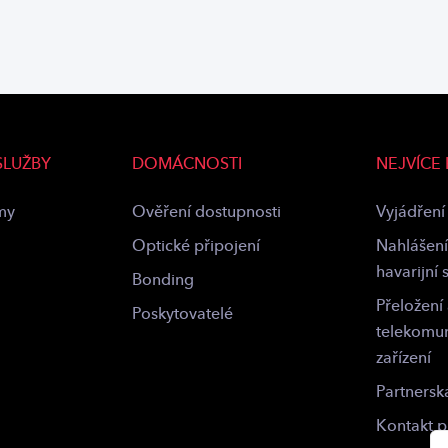
SLUŽBY
DOMÁCNOSTI
NEJVÍCE
rmy
Ověření dostupnosti
Vyjádření 
Optické připojení
Nahlášení
havarijní 
Bonding
Přeložení
Poskytovatelé
telekomu
zařízení
Partnersk
Kontakt 