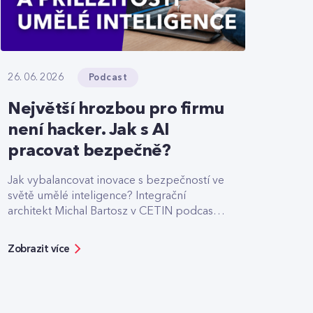
Podcast
26. 06. 2026
Největší hrozbou pro firmu
není hacker. Jak s AI
pracovat bezpečně?
Jak vybalancovat inovace s bezpečností ve
světě umělé inteligence? Integrační
architekt Michal Bartosz v CETIN podcastu
sdílí své zkušenosti s nasazováním AI.
Varuje před riziky podcenění bezpečnosti,
Zobrazit více
ale zároveň ukazuje možnosti, jak moderní
technologie reálně zefektivňují práci.