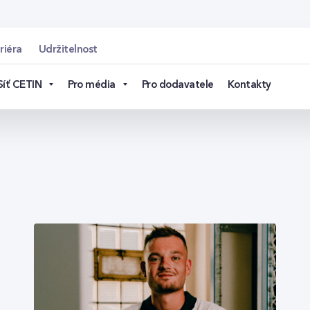
riéra
Udržitelnost
Síť CETIN
Pro média
Pro dodavatele
Kontakty