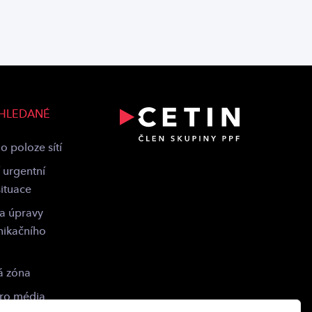
 HLEDANÉ
o poloze sítí
 urgentní
situace
 a úpravy
nikačního
á zóna
pro média