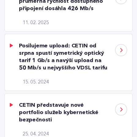
průměrná rychlost dostupného
připojení dosáhla 426 Mb/s
11. 02. 2025
Posilujeme upload: CETIN od
srpna spustí symetrický optický
tarif 1 Gb/s a navýší upload na
50 Mb/s u nejvyššího VDSL tarifu
15. 05. 2024
CETIN představuje nové
portfolio služeb kybernetické
bezpečnosti
25. 04. 2024