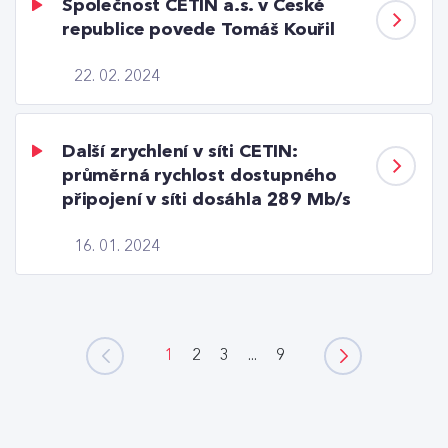
Společnost CETIN a.s. v České
republice povede Tomáš Kouřil
22. 02. 2024
Další zrychlení v síti CETIN:
průměrná rychlost dostupného
připojení v síti dosáhla 289 Mb/s
16. 01. 2024
1
2
3
...
9