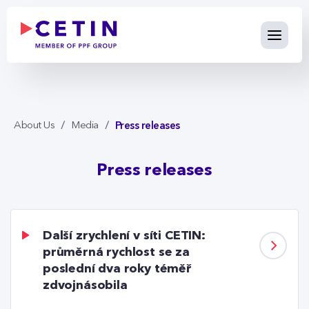
Press releases - cetin.cz
Skip to Main Content
Press releases
About Us
Media
Press releases
Další zrychlení v síti CETIN:
průměrná rychlost se za
poslední dva roky téměř
zdvojnásobila