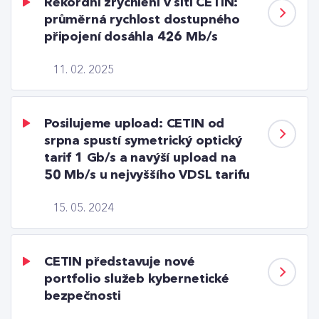
Rekordní zrychlení v síti CETIN:
průměrná rychlost dostupného
připojení dosáhla 426 Mb/s
11. 02. 2025
Posilujeme upload: CETIN od
srpna spustí symetrický optický
tarif 1 Gb/s a navýší upload na
50 Mb/s u nejvyššího VDSL tarifu
15. 05. 2024
CETIN představuje nové
portfolio služeb kybernetické
bezpečnosti