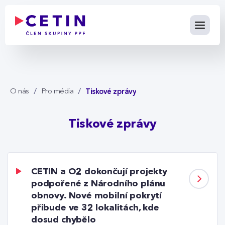
Tiskové zprávy - cetin.cz
Skip to Main Content
Tiskové zprávy
O nás
Pro média
Tiskové zprávy
CETIN a O2 dokončují projekty
podpořené z Národního plánu
obnovy. Nové mobilní pokrytí
přibude ve 32 lokalitách, kde
dosud chybělo