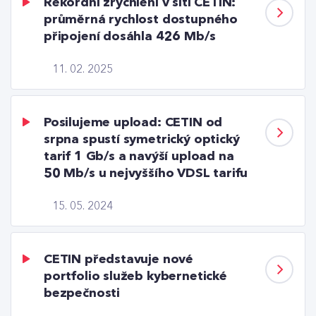
Rekordní zrychlení v síti CETIN:
průměrná rychlost dostupného
připojení dosáhla 426 Mb/s
11. 02. 2025
Posilujeme upload: CETIN od
srpna spustí symetrický optický
tarif 1 Gb/s a navýší upload na
50 Mb/s u nejvyššího VDSL tarifu
15. 05. 2024
CETIN představuje nové
portfolio služeb kybernetické
bezpečnosti