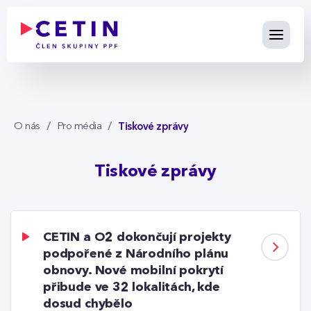
Tiskové zprávy - cetin.cz
Skip to Main Content
Tiskové zprávy
O nás
Pro média
Tiskové zprávy
CETIN a O2 dokončují projekty
podpořené z Národního plánu
obnovy. Nové mobilní pokrytí
přibude ve 32 lokalitách, kde
dosud chybělo