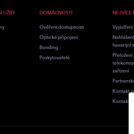
SLUŽBY
DOMÁCNOSTI
NEJVÍCE
rmy
Ověření dostupnosti
Vyjádření 
Optické připojení
Nahlášení
havarijní 
Bonding
Přeložení
Poskytovatelé
telekomu
zařízení
Partnersk
Kontakt 
Kontakt