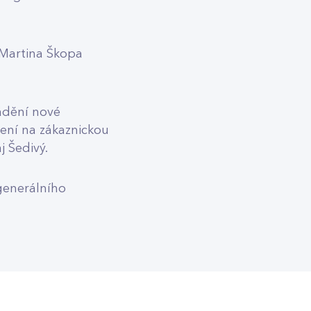
 Martina Škopa
ádění nové
ení na zákaznickou
j Šedivý.
generálního