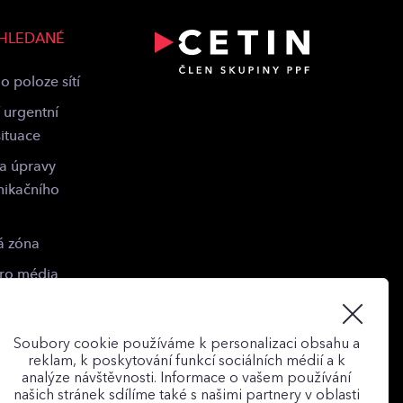
 HLEDANÉ
o poloze sítí
 urgentní
situace
 a úpravy
nikačního
á zóna
pro média
Soubory cookie používáme k personalizaci obsahu a
reklam, k poskytování funkcí sociálních médií a k
analýze návštěvnosti. Informace o vašem používání
našich stránek sdílíme také s našimi partnery v oblasti