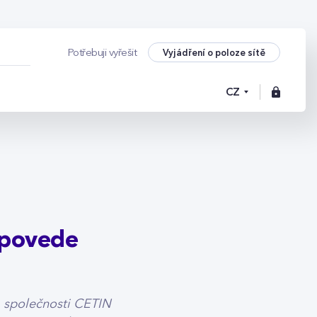
 povede Tomáš Kouři
Vyjádření o poloze sítě
Potřebuji vyřešit
CZ
e povede
a společnosti CETIN