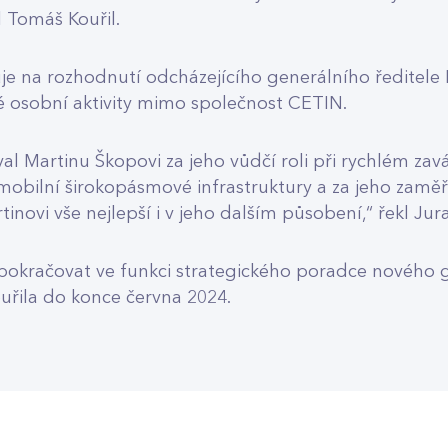
l Tomáš Kouřil.
e na rozhodnutí odcházejícího generálního ředitele
vé osobní aktivity mimo společnost CETIN.
l Martinu Škopovi za jeho vůdčí roli při rychlém zav
obilní širokopásmové infrastruktury a za jeho zaměř
tinovi vše nejlepší i v jeho dalším působení,“ řekl Jura
pokračovat ve funkci strategického poradce nového 
uřila do konce června 2024.