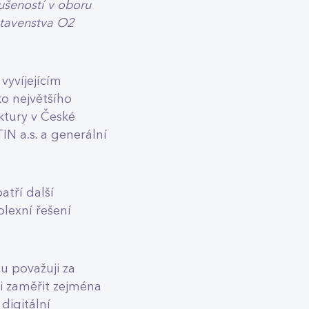
kušeností v oboru
stavenstva O2
vyvíjejícím
ko největšího
uktury v České
IN a.s. a generální
atří další
lexní řešení
ou považuji za
i zaměřit zejména
digitální