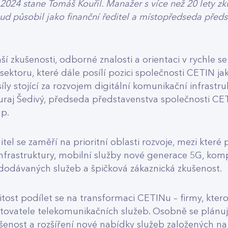
a 2024 stane Tomáš Kouřil. Manažer s více než 20 lety z
ud působil jako finanční ředitel a místopředseda před
ší zkušenosti, odborné znalosti a orientaci v rychle se 
ektoru, které dále posílí pozici společnosti CETIN ja
íly stojící za rozvojem digitální komunikační infrastr
Juraj Šedivý, předseda představenstva společnosti CET
up.
tel se zaměří na prioritní oblasti rozvoje, mezi které p
nfrastruktury, mobilní služby nové generace 5G, komp
a dodávaných služeb a špičková zákaznická zkušenost.
itost podílet se na transformaci CETINu – firmy, kter
tovatele telekomunikačních služeb. Osobně se plánuj
šenost a rozšíření nové nabídky služeb založených na 