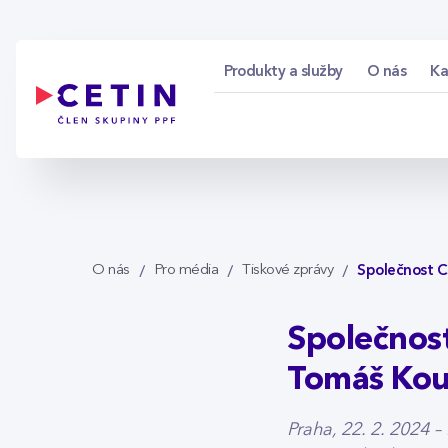
Společnost CETIN a.
Skip to Main Content
Produkty a služby
O nás
Ka
Společnost C
O nás
Pro média
Tiskové zprávy
Společnost
Tomáš Kou
Praha, 22. 2. 2024