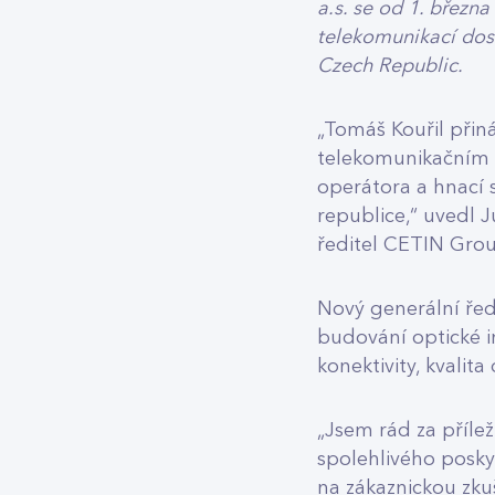
a.s. se od 1. březn
telekomunikací dos
Czech Republic.
„Tomáš Kouřil přiná
telekomunikačním s
operátora a hnací s
republice,“ uvedl 
ředitel CETIN Gro
Nový generální ředi
budování optické i
konektivity, kvalit
„Jsem rád za přílež
spolehlivého posky
na zákaznickou zku