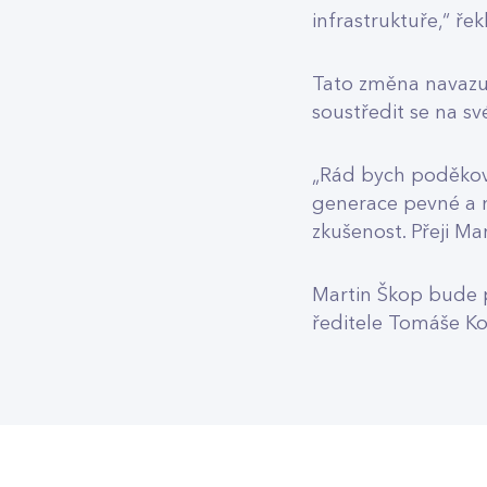
infrastruktuře,“ řek
Tato změna navazuj
soustředit se na s
„Rád bych poděkova
generace pevné a m
zkušenost. Přeji Mar
Martin Škop bude 
ředitele Tomáše Ko