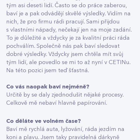
tým asi deseti lidí. Často se do práce zaberou,
baví je a pak odvádějí skvělé výsledky. Vidím na
nich, že pro firmu rádi pracují. Sami přijdou
s vlastními nápady, nečekají jen na moje zadání.
To je důležité a vždycky je za kvalitní práci ráda
pochválím. Společně nás pak baví sledovat
dobré výsledky. Vždycky jsem chtěla mít svůj
tým lidí, ale povedlo se mi to až nyní v CETINu.
Na této pozici jsem teď šťastná.
Co vás naopak baví nejméně?
Určitě by se daly zjednodušit nějaké procesy.
Celkově mě nebaví hlavně papírování.
Co děláte ve volném čase?
Baví mě rychlá auta, lyžování, ráda jezdím na
koni a plavu. Jsem taky pravidelná dárkyně