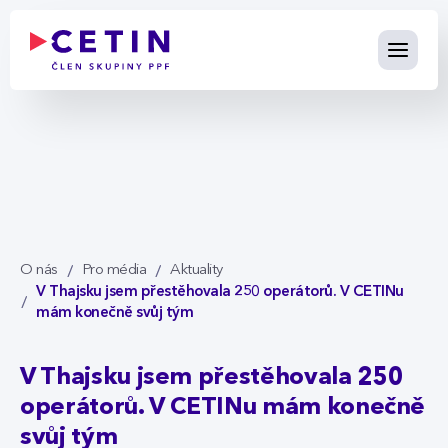
V Thajsku jsem přestěhovala 
Skip to Main Content
O nás
Pro média
Aktuality
V Thajsku jsem přestěhovala 250 operátorů. V CETINu
mám konečně svůj tým
V Thajsku jsem přestěhovala 250
operátorů. V CETINu mám konečně
svůj tým