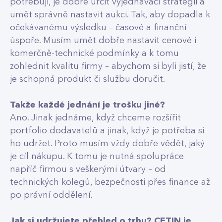
potřebuji, je dobře určit vyjednávací strategii a
umět správně nastavit aukci. Tak, aby dopadla k
očekávanému výsledku – časové a finanční
úspoře. Musím umět dobře nastavit cenové i
komerčně-technické podmínky a k tomu
zohlednit kvalitu firmy – abychom si byli jistí, že
je schopná produkt či službu doručit.
Takže každé jednání je trošku jiné?
Ano. Jinak jednáme, když chceme rozšířit
portfolio dodavatelů a jinak, když je potřeba si
ho udržet. Proto musím vždy dobře vědět, jaký
je cíl nákupu. K tomu je nutná spolupráce
napříč firmou s veškerými útvary – od
technických kolegů, bezpečnosti přes finance až
po právní oddělení.
Jak si udržujete přehled o trhu? CETIN je