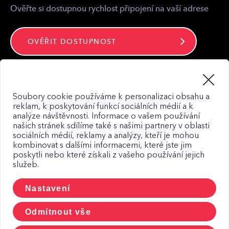
Ověřte si dostupnou rychlost připojení na vaší adrese
OVĚŘIT DOSTUPNOST
Zůstaňte ve spojení
Soubory cookie používáme k personalizaci obsahu a
reklam, k poskytování funkcí sociálních médií a k
analýze návštěvnosti. Informace o vašem používání
našich stránek sdílíme také s našimi partnery v oblasti
sociálních médií, reklamy a analýzy, kteří je mohou
kombinovat s dalšími informacemi, které jste jim
Mapa webu
poskytli nebo které získali z vašeho používání jejich
služeb.
Zásady zpracování osobních údajů
Zásady použití Cookies
Nastavení
CCTV a osobní udaje
Odmítnout vše