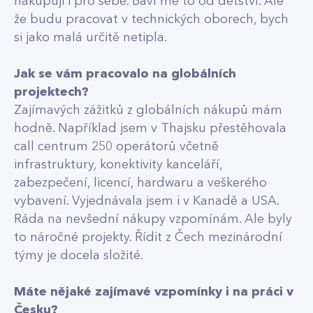
nakupuji i pro sebe. Baví mě to od dětství. Ale
že budu pracovat v technických oborech, bych
si jako malá určitě netipla.
Jak se vám pracovalo na globálních
projektech?
Zajímavých zážitků z globálních nákupů mám
hodně. Například jsem v Thajsku přestěhovala
call centrum 250 operátorů včetně
infrastruktury, konektivity kanceláří,
zabezpečení, licencí, hardwaru a veškerého
vybavení. Vyjednávala jsem i v Kanadě a USA.
Ráda na nevšední nákupy vzpomínám. Ale byly
to náročné projekty. Řídit z Čech mezinárodní
týmy je docela složité.
Máte nějaké zajímavé vzpomínky i na práci v
Česku?