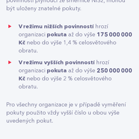
povinnosti plynoucí ze směrnice NIS2, mohou
být uloženy znatelné pokuty.
V režimu nižších povinností
hrozí
organizaci
pokuta
až do výše
175 000 000
Kč
nebo do výše 1,4 % celosvětového
obratu.
V režimu vyšších povinností
hrozí
organizaci
pokuta
až do výše
250 000 000
Kč
nebo do výše 2 % celosvětového
obratu.
Pro všechny organizace je v případě vyměření
pokuty použito vždy vyšší číslo u obou výše
uvedených pokut.