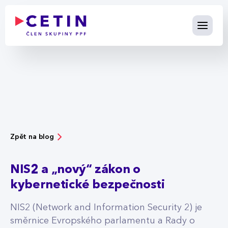
NIS2 a „nový“ zákon o kyberne
Skip to Main Content
Zpět na blog
NIS2 a „nový“ zákon o
kybernetické bezpečnosti
NIS2 (Network and Information Security 2) je
směrnice Evropského parlamentu a Rady o