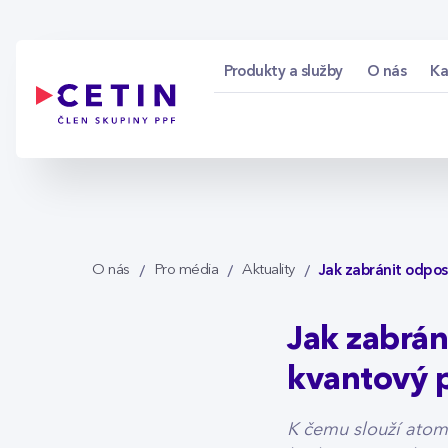
Jak zabránit odposl
Skip to Main Content
Produkty a služby
O nás
Ka
Jak zabránit odpos
O nás
Pro média
Aktuality
Jak zabrán
kvantový 
K čemu slouží atom