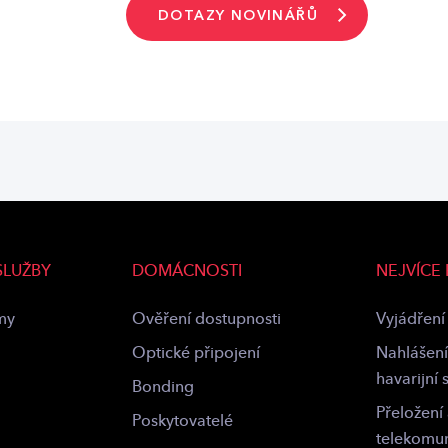
DOTAZY NOVINÁŘŮ
SLUŽBY
DOMÁCNOSTI
NEJVÍCE
rmy
Ověření dostupnosti
Vyjádření 
Optické připojení
Nahlášení
havarijní 
Bonding
Přeložení
Poskytovatelé
telekomu