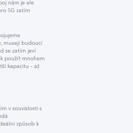
poj nám je ale
pro 5G zatím
pojujeme
é, musejí budoucí
d se zatím jeví
 tak použít mnohem
ší kapacitu – až
m v souvislosti s
nedá
ideální způsob k