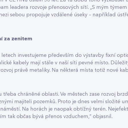
in v CETINu oslaví 30 let. Za tu dobu toho vyzkoušel
team leadera rozvoje přenosových sítí. „S mým týmem
 mezi sebou propojuje vzdálené úseky – například ústř
ní za zenitem
h letech investujeme především do výstavby fixní opti
alické kabely mají stále v naší síti pevné místo. Důleži
 rozvoj právě metaliky. Na některá místa totiž nové k
 třeba chráněné oblasti. Ve městech zase rozvoj brzdí
ůznými majiteli pozemků. Proto je dnes velmi složité um
 náměstí. Na horách je naopak obtížný terén. Nejefekt
ním tak občas bývá přenos vzduchem,“ objasnil.