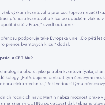
 však výzkum kvantového přenosu teprve na začátku.
cí přenosu kvantového klíče po optickém vláknu v l
olitní sítě v Praze,“ uvedl odborník.
 přenosu podporuje také Evropská unie. „Do pěti let
ro přenos kvantových klíčů,“ dodal.
práci v CETINu?
technologií a oborů, jako je třeba kvantová fyzika, shá
é kolegy. „Potřebujeme omladit tým čerstvými mozky
 oboru elektrotechnika,“ řekl vedoucí týmu přenosovýc
ních ročnících navíc Martin nabízí možnost praxe v 
 a má zájem v CETINu pokračovat dál, tak jsme otevře