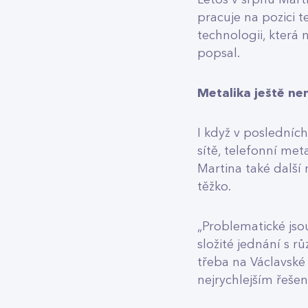
Letos v srpnu Mart
pracuje na pozici 
technologii, která
popsal.
Metalika ještě ne
I když v posledníc
sítě, telefonní met
Martina také další
těžko.
„Problematické jsou
složité jednání s r
třeba na Václavské
nejrychlejším řeše