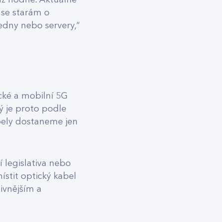
 už hodně. Aktuálně
 se starám o
edny nebo servery,“
cké a mobilní 5G
tý je proto podle
abely dostaneme jen
 legislativa nebo
ístit optický kabel
ivnějším a