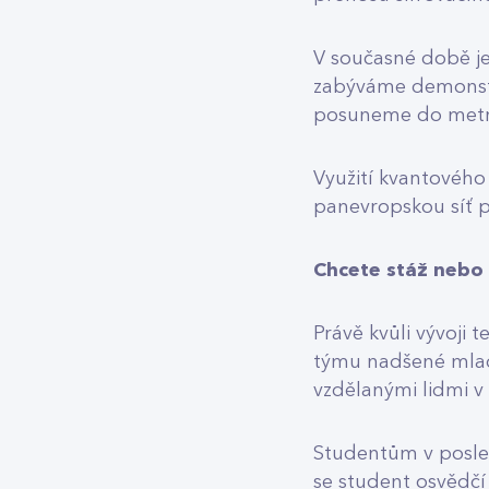
V současné době je
zabýváme demonstra
posuneme do metrop
Využití kvantového
panevropskou síť p
Chcete stáž nebo 
Právě kvůli vývoji 
týmu nadšené mlad
vzdělanými lidmi v
Studentům v posled
se student osvědčí