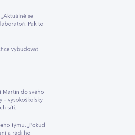
 „Aktuálně se
aboratoři. Pak to
 chce vybudovat
ní Martin do svého
 – vysokoškolsky
h sítí.
jeho týmu. „Pokud
ní a rádi ho