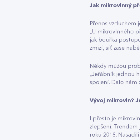
Jak mikrovlnný př
Přenos vzduchem je
„U mikrovlnného př
jak bouřka postupu
zmizí, síť zase nab
Někdy můžou problé
„Jeřábník jednou 
spojení. Dalo nám z
Vývoj mikrovln? 
I přesto je mikrov
zlepšení. Trendem j
roku 2018. Nasadili