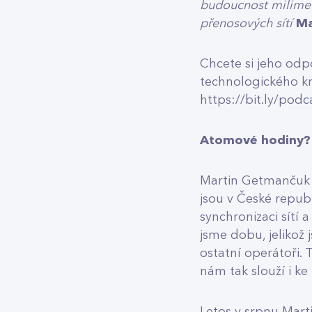
budoucnost milimet
přenosových sítí
Ma
Chcete si jeho od
technologického k
https://bit.ly/po
Atomové hodiny
Martin Getmančuk m
jsou v České repub
synchronizaci sítí 
jsme dobu, jelikož 
ostatní operátoři.
nám tak slouží i ke