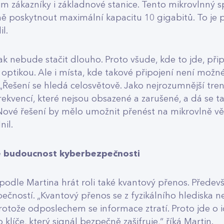
im zákazníky i základnové stanice. Tento mikrovlnný s
 poskytnout maximální kapacitu 10 gigabitů. To je 
lil.
ak nebude stačit dlouho. Proto všude, kde to jde, při
 optikou. Ale i místa, kde takové připojení není možn
„Řešení se hledá celosvětově. Jako nejrozumnější tren
rekvencí, které nejsou obsazené a zarušené, a dá se
 Nové řešení by mělo umožnit přenést na mikrovlně vět
nil.
je budoucnost kyberbezpečnosti
dle Martina hrát roli také kvantový přenos. Předevší
ečností. „Kvantový přenos se z fyzikálního hlediska 
otože odposlechem se informace ztratí. Proto jde o 
 klíče, který signál bezpečně zašifruje,“ říká Martin.