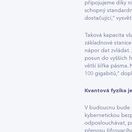
připojujeme díky n
schopný standardně
dostačující,“ vysvět
Taková kapacita vš
základnové stanice
nápor dat zvládat. 
posun do vyšších f
větší šířka pásma.
100 gigabitů,“ dopl
Kvantová fyzika 
V budoucnu bude po
kybernetickou bezp
odposlouchávat, pr
přenosu šifrovacího