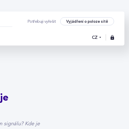
je kvantový přenos 
Vyjádření o poloze sítě
Potřebuji vyřešit
CZ
je
 signálu? Kde je