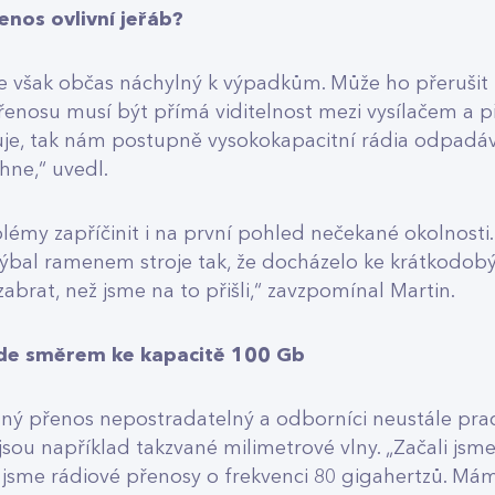
enos ovlivní jeřáb?
 však občas náchylný k výpadkům. Může ho přerušit t
enosu musí být přímá viditelnost mezi vysílačem a př
je, tak nám postupně vysokokapacitní rádia odpadáva
ěhne,“ uvedl.
my zapříčinit i na první pohled nečekané okolnosti. 
hýbal ramenem stroje tak, že docházelo ke krátkod
abrat, než jsme na to přišli,“ zavzpomínal Martin.
Jde směrem ke kapacitě 100 Gb
lnný přenos nepostradatelný a odborníci neustále prac
sou například takzvané milimetrové vlny. „Začali jsme
 jsme rádiové přenosy o frekvenci 80 gigahertzů. Máme 