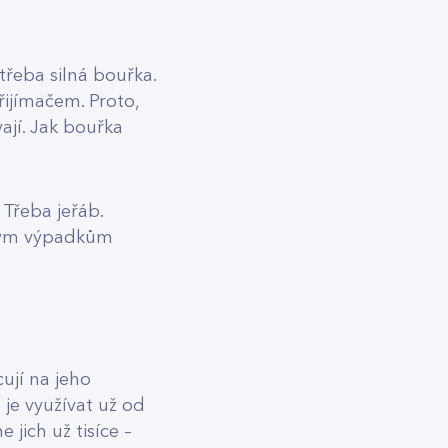
řeba silná bouřka.
ijímačem. Proto,
jí. Jak bouřka
Třeba jeřáb.
obým výpadkům
ují na jeho
 je využívat už od
jich už tisíce –