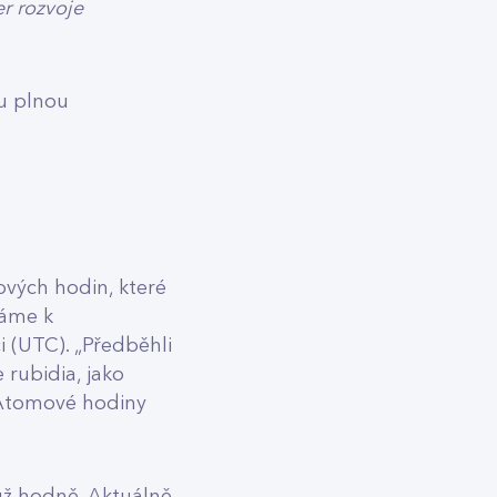
r rozvoje
u plnou
vých hodin, které
váme k
i (UTC). „Předběhli
 rubidia, jako
. Atomové hodiny