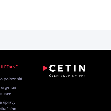
 HLEDANÉ
o poloze sítí
 urgentní
situace
 a úpravy
nikačního