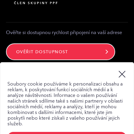
Kontakt pro média
Kontakt
Ověřte si dostupnou rychlost připojení na vaší adrese
OVĚŘIT DOSTUPNOST
Zůstaňte ve spojení
Soubory cookie používáme k personalizaci obsahu a
reklam, k poskytování funkcí sociálních médií a k
analýze návštěvnosti. Informace o vašem používání
našich stránek sdílíme také s našimi partnery v oblasti
sociálních médií, reklamy a analýzy, kteří je mohou
kombinovat s dalšími informacemi, které jste jim
Mapa webu
poskytli nebo které získali z vašeho používání jejich
služeb.
Zásady zpracování osobních údajů