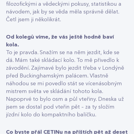
filozofickými a vědeckými pokusy, statistikou a
návodem, jak by se věda měla správně dělat.
Četl jsem ji několikrát.
Od kolegů víme, že vás ještě hodně baví
kola.
To je pravda. Snažím se na něm jezdit, kde se
dá. Mám také skládací kolo. To mě přivedlo k
závodění. Zajímavé bylo jezdit třeba v Londýně
před Buckinghamským palácem. Vlastně
náhodou se mi povedlo stát se vícenásobným
mistrem světa ve skládání tohoto kola.
Napoprvé to bylo osm a půl vteřiny. Dneska už
jsem se dostal pod vteřin pět – za ty složím
jízdní kolo do kompaktního balíčku.
Co byste přál CETINu na příštích pět až deset