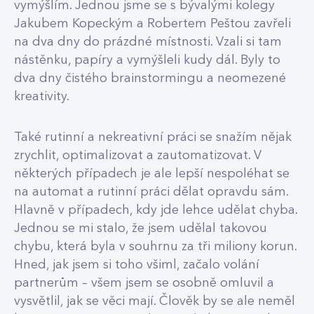
vymýšlím. Jednou jsme se s bývalými kolegy
Jakubem Kopeckým a Robertem Peštou zavřeli
na dva dny do prázdné místnosti. Vzali si tam
nástěnku, papíry a vymýšleli kudy dál. Byly to
dva dny čistého brainstormingu a neomezené
kreativity.
Také rutinní a nekreativní práci se snažím nějak
zrychlit, optimalizovat a zautomatizovat. V
některých případech je ale lepší nespoléhat se
na automat a rutinní práci dělat opravdu sám.
Hlavně v případech, kdy jde lehce udělat chyba.
Jednou se mi stalo, že jsem udělal takovou
chybu, která byla v souhrnu za tři miliony korun.
Hned, jak jsem si toho všiml, začalo volání
partnerům – všem jsem se osobně omluvil a
vysvětlil, jak se věci mají. Člověk by se ale neměl