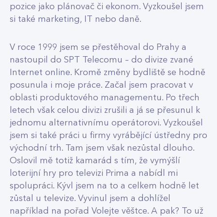
pozice jako plánovač či ekonom. Vyzkoušel jsem
si také marketing, IT nebo daně.
V roce 1999 jsem se přestěhoval do Prahy a
nastoupil do SPT Telecomu – do divize zvané
Internet online. Kromě změny bydliště se hodně
posunula i moje práce. Začal jsem pracovat v
oblasti produktového managementu. Po třech
letech však celou divizi zrušili a já se přesunul k
jednomu alternativnímu operátorovi. Vyzkoušel
jsem si také práci u firmy vyrábějící ústředny pro
východní trh. Tam jsem však nezůstal dlouho.
Oslovil mě totiž kamarád s tím, že vymýšlí
loterijní hry pro televizi Prima a nabídl mi
spolupráci. Kývl jsem na to a celkem hodně let
zůstal u televize. Vyvinul jsem a dohlížel
například na pořad Volejte věštce. A pak? To už