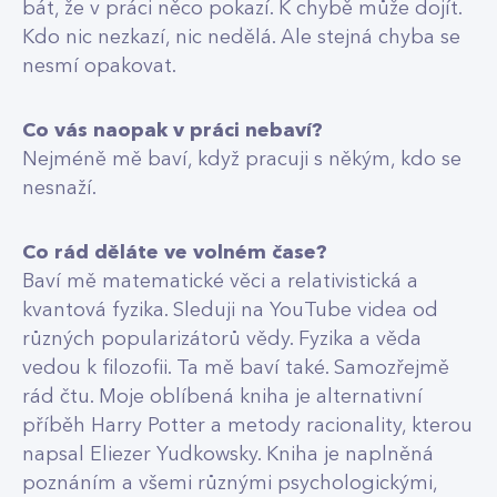
bát, že v práci něco pokazí. K chybě může dojít.
Kdo nic nezkazí, nic nedělá. Ale stejná chyba se
nesmí opakovat.
Co vás naopak v práci nebaví?
Nejméně mě baví, když pracuji s někým, kdo se
nesnaží.
Co rád děláte ve volném čase?
Baví mě matematické věci a relativistická a
kvantová fyzika. Sleduji na YouTube videa od
různých popularizátorů vědy. Fyzika a věda
vedou k filozofii. Ta mě baví také. Samozřejmě
rád čtu. Moje oblíbená kniha je alternativní
příběh Harry Potter a metody racionality, kterou
napsal Eliezer Yudkowsky. Kniha je naplněná
poznáním a všemi různými psychologickými,