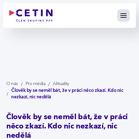
Člověk by se neměl bát, že v p
Skip to Main Content
O nás
Pro média
Aktuality
Člověk by se neměl bát, že v práci něco zkazí. Kdo nic
nezkazí, nic nedělá
Člověk by se neměl bát, že v práci
něco zkazí. Kdo nic nezkazí, nic
nedělá