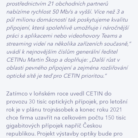
prostřednictvím 21 obchodních partnerů
nabízíme rychlost 50 Mb/s a vyšší. Více než 3 a
půl milionu domácností tak poskytujeme kvalitu
připojení, která spolehlivě umožňuje i náročnější
práci s aplikacemi nebo videohovory Teams a
streaming videí na několika zařízeních současně,“
uvádí k nejnovějším číslům generální ředitel
CETINu Martin Škop a doplňuje: „Další růst v
oblasti pevného připojení a zejména rozšiřování
optické sítě je teď pro CETIN prioritou.“
Zatímco v loňském roce uvedl CETIN do
provozu 30 tisíc optických přípojek, pro letošní
rok je v plánu trojnásobek a konec roku 2021
chce firma uzavřít na celkovém počtu 150 tisíc
gigabitových přípojek napříč Českou
republikou. Projekt výstavby optiky bude pro