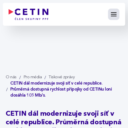
CETIN dál modernizuje svoji s
Skip to Main Content
O nás
Pro média
Tiskové zprávy
CETIN dál modernizuje svoji síť v celé republice.
Průměrná dostupná rychlost přípojky od CETINu loni
dosáhla 105 Mb/s.
CETIN dál modernizuje svoji síť v
celé republice. Průměrná dostupná