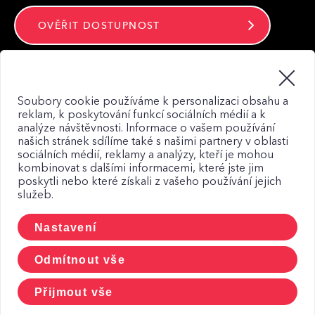
OVĚŘIT DOSTUPNOST
Zůstaňte ve spojení
Soubory cookie používáme k personalizaci obsahu a
reklam, k poskytování funkcí sociálních médií a k
analýze návštěvnosti. Informace o vašem používání
našich stránek sdílíme také s našimi partnery v oblasti
sociálních médií, reklamy a analýzy, kteří je mohou
kombinovat s dalšími informacemi, které jste jim
Mapa webu
poskytli nebo které získali z vašeho používání jejich
služeb.
Zásady zpracování osobních údajů
Zásady použití Cookies
Nastavení
CCTV a osobní udaje
Odmítnout vše
Přijmout vše
© 2026, CETIN a.s.