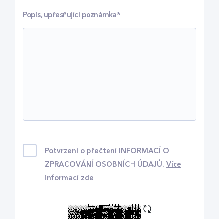
Popis, upřesňující poznámka*
Potvrzení o přečtení INFORMACÍ O
ZPRACOVÁNÍ OSOBNÍCH ÚDAJŮ.
Více
informací
zde
Obnovit CAPTCHu