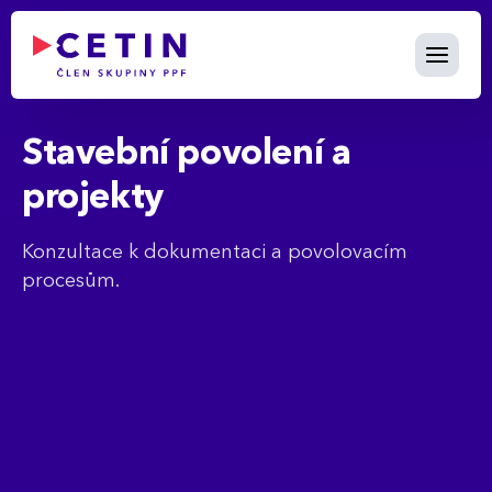
Stavební povolení a projekty -
Skip to Main Content
Stavební povolení a
projekty
Konzultace k dokumentaci a povolovacím
procesům.