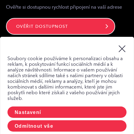
Ověřte si dostupnou rychlost připojení na vaší adrese
OVĚŘIT DOSTUPNOST
Zůstaňte ve spojení
Soubory cookie používáme k personalizaci obsahu a
reklam, k poskytování funkcí sociálních médií a k
analýze návštěvnosti. Informace o vašem používání
našich stránek sdílíme také s našimi partnery v oblasti
sociálních médií, reklamy a analýzy, kteří je mohou
kombinovat s dalšími informacemi, které jste jim
Mapa webu
poskytli nebo které získali z vašeho používání jejich
služeb.
Zásady zpracování osobních údajů
Zásady použití Cookies
Nastavení
CCTV a osobní udaje
Odmítnout vše