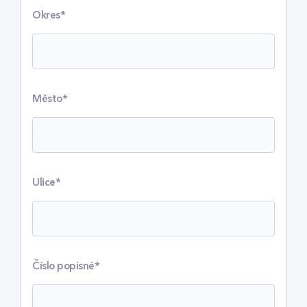
Okres*
Město*
Ulice*
Číslo popisné*