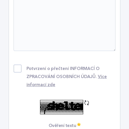
Potvrzení o přečtení INFORMACÍ O
ZPRACOVÁNÍ OSOBNÍCH ÚDAJŮ.
Více
informací
zde
Obnovit CAPTCHu
Vyžadováno
Ověření textu