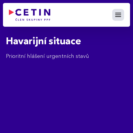
Havarijní situace - cetin.cz
Skip to Main Content
Havarijní situace
Prioritní hlášení urgentních stavů