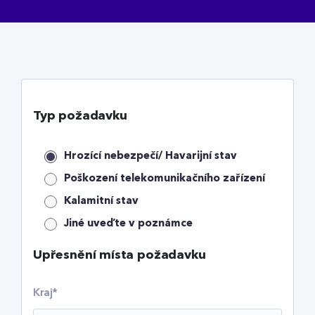
Typ požadavku
Hrozící nebezpečí/ Havarijní stav
Poškození telekomunikačního zařízení
Kalamitní stav
Jiné uveďte v poznámce
Upřesnění místa požadavku
Kraj*