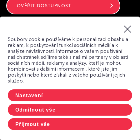
OVĚŘIT DOSTUPNOST
Zůstaňte ve spojení
Soubory cookie používáme k personalizaci obsahu a
reklam, k poskytování funkcí sociálních médií a k
analýze návštěvnosti. Informace o vašem používání
našich stránek sdílíme také s našimi partnery v oblasti
sociálních médií, reklamy a analýzy, kteří je mohou
kombinovat s dalšími informacemi, které jste jim
Mapa webu
poskytli nebo které získali z vašeho používání jejich
služeb.
Zásady zpracování osobních údajů
Zásady použití Cookies
Nastavení
CCTV a osobní udaje
Odmítnout vše
Přijmout vše
© 2026, CETIN a.s.