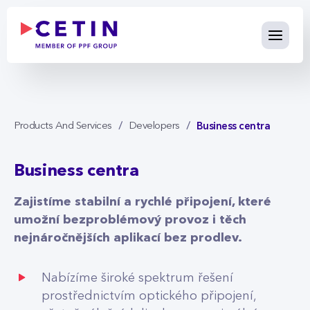
Business centra - cetin.cz
Skip to Main Content
Business centra
Products And Services
Developers
Business centra
Zajistíme stabilní a rychlé připojení, které
umožní bezproblémový provoz i těch
nejnáročnějších aplikací bez prodlev.
Nabízíme široké spektrum řešení
prostřednictvím optického připojení,