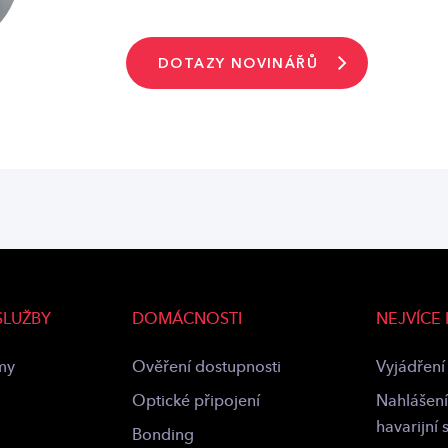
DOTAZY NOVINÁŘŮ
SLUŽBY
DOMÁCNOSTI
NEJVÍCE
rmy
Ověření dostupnosti
Vyjádření 
Optické připojení
Nahlášení
havarijní 
Bonding