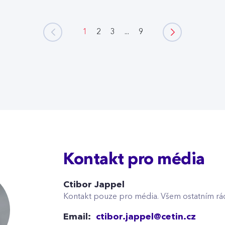
1
2
3
...
9
Kontakt pro média
Ctibor Jappel
Kontakt pouze pro média. Všem ostatním rá
Email:
ctibor.jappel@cetin.cz