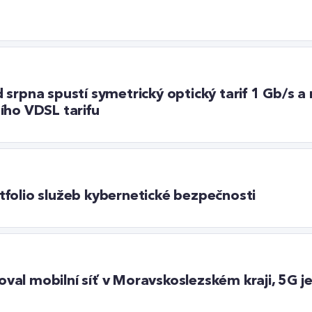
srpna spustí symetrický optický tarif 1 Gb/s a 
ího VDSL tarifu
folio služeb kybernetické bezpečnosti
al mobilní síť v Moravskoslezském kraji, 5G j