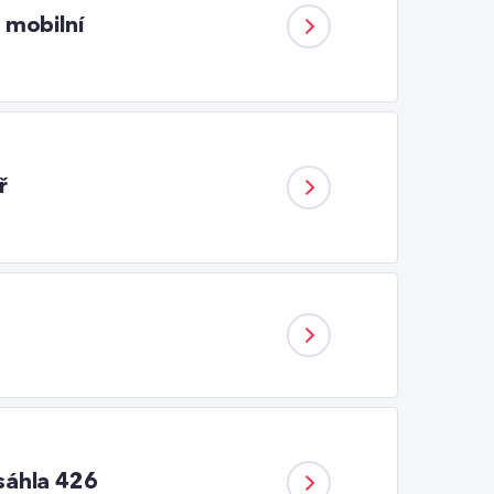
 mobilní
ř
osáhla 426