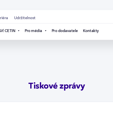
in.cz
riéra
Udržitelnost
Síť CETIN
Pro média
Pro dodavatele
Kontakty
Tiskové zprávy