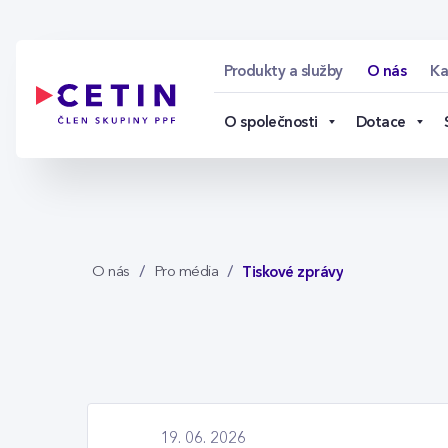
Tiskové zprávy - cet
Skip to Main Content
Produkty a služby
O nás
Ka
O společnosti
Dotace
Tiskové zprávy
O nás
Pro média
19. 06. 2026