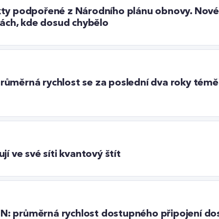
kty podpořené z Národního plánu obnovy. Nové
itách, kde dosud chybělo
: průměrná rychlost se za poslední dva roky témě
í ve své síti kvantový štít
ETIN: průměrná rychlost dostupného připojení d