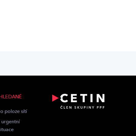
 HLEDANÉ
o poloze sítí
 urgentní
situace