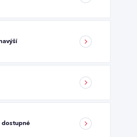
navýší
e dostupné