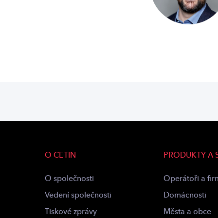
O CETIN
PRODUKTY A 
O společnosti
Operátoři a fi
Vedení společnosti
Domácnosti
Tiskové zprávy
Města a obce