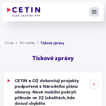
Tiskové zprávy - cetin.cz
Skip to Main Content
Tiskové zprávy
O nás
Pro média
Tiskové zprávy
CETIN a O2 dokončují projekty
podpořené z Národního plánu
obnovy. Nové mobilní pokrytí
přibude ve 32 lokalitách, kde
dosud chybělo