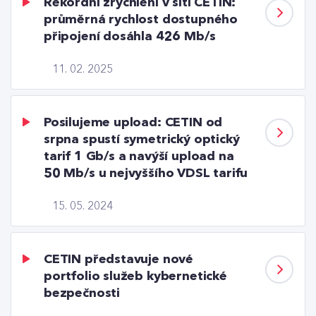
Rekordní zrychlení v síti CETIN:
průměrná rychlost dostupného
připojení dosáhla 426 Mb/s
11. 02. 2025
Posilujeme upload: CETIN od
srpna spustí symetrický optický
tarif 1 Gb/s a navýší upload na
50 Mb/s u nejvyššího VDSL tarifu
15. 05. 2024
CETIN představuje nové
portfolio služeb kybernetické
bezpečnosti