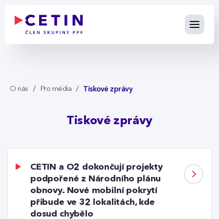
Tiskové zprávy - cetin.cz
Skip to Main Content
Tiskové zprávy
O nás
Pro média
Tiskové zprávy
CETIN a O2 dokončují projekty
podpořené z Národního plánu
obnovy. Nové mobilní pokrytí
přibude ve 32 lokalitách, kde
dosud chybělo