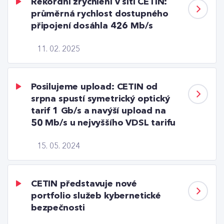
Rekordní zrychlení v síti CETIN:
průměrná rychlost dostupného
připojení dosáhla 426 Mb/s
11. 02. 2025
Posilujeme upload: CETIN od
srpna spustí symetrický optický
tarif 1 Gb/s a navýší upload na
50 Mb/s u nejvyššího VDSL tarifu
15. 05. 2024
CETIN představuje nové
portfolio služeb kybernetické
bezpečnosti