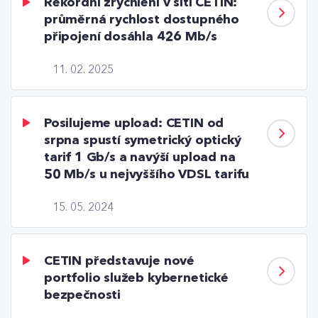
Rekordní zrychlení v síti CETIN:
průměrná rychlost dostupného
připojení dosáhla 426 Mb/s
11. 02. 2025
Posilujeme upload: CETIN od
srpna spustí symetrický optický
tarif 1 Gb/s a navýší upload na
50 Mb/s u nejvyššího VDSL tarifu
15. 05. 2024
CETIN představuje nové
portfolio služeb kybernetické
bezpečnosti