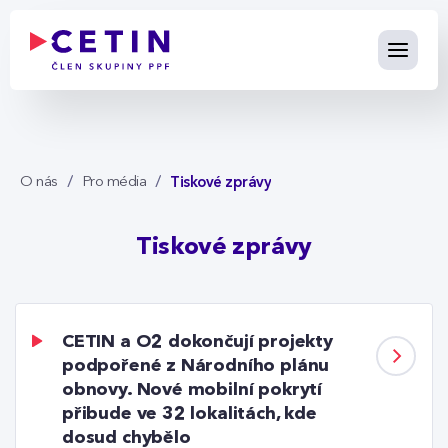
Tiskové zprávy - cetin.cz
Skip to Main Content
Tiskové zprávy
O nás
Pro média
Tiskové zprávy
CETIN a O2 dokončují projekty
podpořené z Národního plánu
obnovy. Nové mobilní pokrytí
přibude ve 32 lokalitách, kde
dosud chybělo