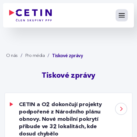
Tiskové zprávy - cetin.cz
Skip to Main Content
Tiskové zprávy
O nás
Pro média
Tiskové zprávy
CETIN a O2 dokončují projekty
podpořené z Národního plánu
obnovy. Nové mobilní pokrytí
přibude ve 32 lokalitách, kde
dosud chybělo