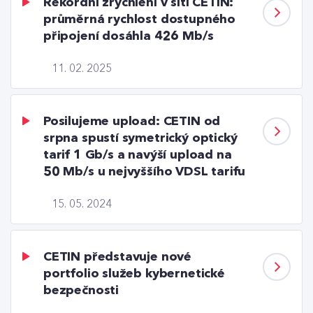
Rekordní zrychlení v síti CETIN:
průměrná rychlost dostupného
připojení dosáhla 426 Mb/s
11. 02. 2025
Posilujeme upload: CETIN od
srpna spustí symetrický optický
tarif 1 Gb/s a navýší upload na
50 Mb/s u nejvyššího VDSL tarifu
15. 05. 2024
CETIN představuje nové
portfolio služeb kybernetické
bezpečnosti