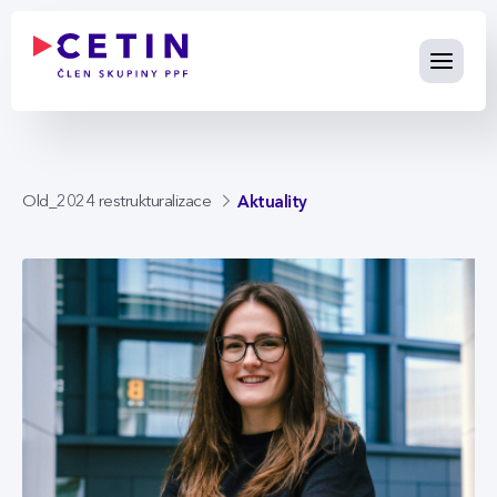
Aktuality - cetin.cz
Skip to Main Content
Aktuality
Old_2024 restrukturalizace