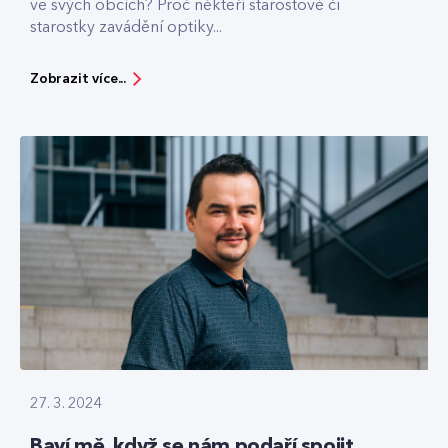
ve svých obcích? Proč někteří starostové či
starostky zavádění optiky...
Zobrazit více...
27. 3. 2024
Baví mě, když se nám podaří spojit