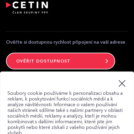
Přeložení a úpravy telekomunikačního zařízení
Partnerská zóna
Kontakt pro média
Kontakt
Ověřte si dostupnou rychlost připojení na vaší adrese
OVĚŘIT DOSTUPNOST
Zůstaňte ve spojení
Soubory cookie používáme k personalizaci obsahu a
reklam, k poskytování funkcí sociálních médií a k
analýze návštěvnosti. Informace o vašem používání
našich stránek sdílíme také s našimi partnery v oblasti
sociálních médií, reklamy a analýzy, kteří je mohou
kombinovat s dalšími informacemi, které jste jim
Mapa webu
poskytli nebo které získali z vašeho používání jejich
Zásady zpracování osobních údajů
služeb.