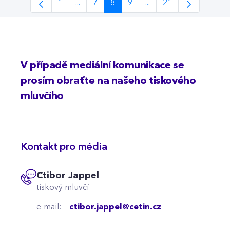
1
...
7
8
9
...
21
Stránka
Intermediate Pages Use TAB to navigate.
Stránka
Stránka
Stránka
Intermediate Pages Us
Stránka
V případě mediální komunikace se
prosím obraťte na našeho tiskového
mluvčího
Kontakt pro média
Ctibor Jappel
tiskový mluvčí
e-mail:
ctibor.jappel@cetin.cz