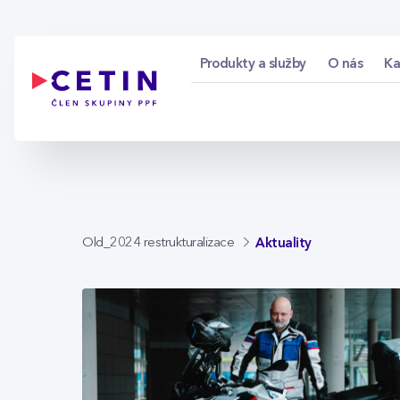
Aktuality - cetin.cz
Skip to Main Content
Produkty a služby
O nás
Ka
Aktuality
Old_2024 restrukturalizace