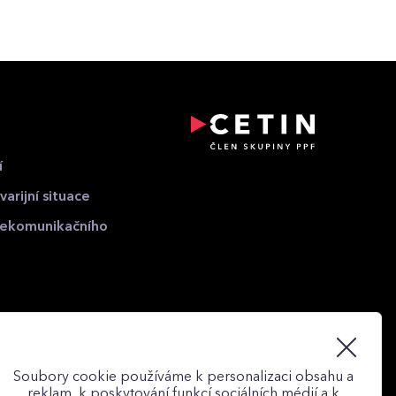
í
arijní situace
elekomunikačního
Soubory cookie používáme k personalizaci obsahu a
reklam, k poskytování funkcí sociálních médií a k