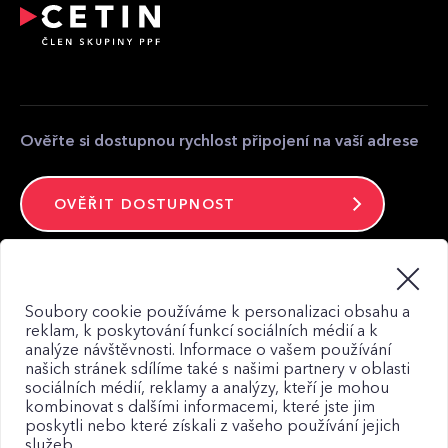
Přeložení a úpravy telekomunikačního zařízení
Partnerská zóna
Kontakt pro média
Kontakt
Ověřte si dostupnou rychlost připojení na vaší adrese
OVĚŘIT DOSTUPNOST
Zůstaňte ve spojení
Soubory cookie používáme k personalizaci obsahu a
reklam, k poskytování funkcí sociálních médií a k
analýze návštěvnosti. Informace o vašem používání
našich stránek sdílíme také s našimi partnery v oblasti
sociálních médií, reklamy a analýzy, kteří je mohou
kombinovat s dalšími informacemi, které jste jim
Mapa webu
poskytli nebo které získali z vašeho používání jejich
Zásady zpracování osobních údajů
služeb.