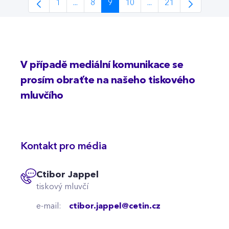
1
...
8
9
10
...
21
Stránka
Intermediate Pages Use TAB to navigate.
Stránka
Stránka
Stránka
Intermediate Pages Us
Stránka
V případě mediální komunikace se
prosím obraťte na našeho tiskového
mluvčího
Kontakt pro média
Ctibor Jappel
tiskový mluvčí
e-mail:
ctibor.jappel@cetin.cz