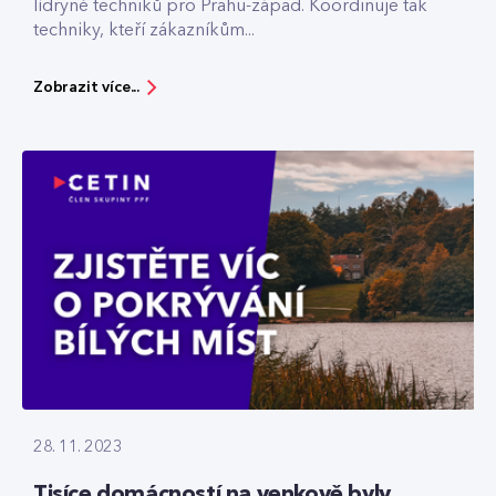
lídryně techniků pro Prahu-západ. Koordinuje tak
techniky, kteří zákazníkům...
Zobrazit více...
28. 11. 2023
Tisíce domácností na venkově byly