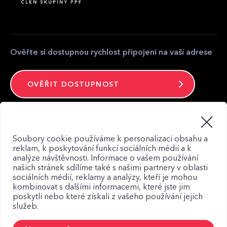
Kontakt pro média
Kontakt
Ověřte si dostupnou rychlost připojení na vaší adrese
OVĚŘIT DOSTUPNOST
Zůstaňte ve spojení
Soubory cookie používáme k personalizaci obsahu a
reklam, k poskytování funkcí sociálních médií a k
analýze návštěvnosti. Informace o vašem používání
našich stránek sdílíme také s našimi partnery v oblasti
sociálních médií, reklamy a analýzy, kteří je mohou
kombinovat s dalšími informacemi, které jste jim
Mapa webu
poskytli nebo které získali z vašeho používání jejich
Zásady zpracování osobních údajů
služeb.
Zásady použití Cookies