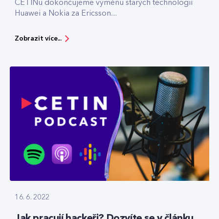
CETINu dokončujeme výměnu starých technologií
Huawei a Nokia za Ericsson....
Zobrazit více...
16. 6. 2022
Jak pracují hackeři? Dozvíte se v článku