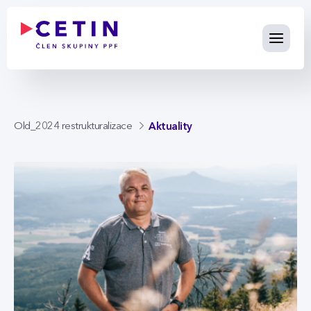
Aktuality - cetin.cz
Skip to Main Content
Aktuality
Old_2024 restrukturalizace