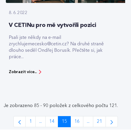
8. 6. 2022
V CETINu pro mě vytvořili pozici
Psali jste někdy na e-mail
zrychlujemecesko@cetin.cz? Na druhé straně
dlouho seděl Ondřej Borusík. Přečtěte si, jak
práce...
Zobrazit více...
Je zobrazeno 85 - 90 položek z celkového počtu 121.
1
...
14
15
16
...
21
Stránka
Intermediate Pages Use TAB to navigate.
Stránka
Stránka
Stránka
Intermediate Pages 
Stránka