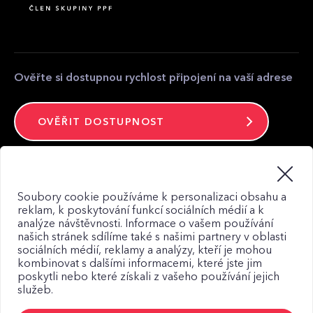
Partnerská zóna
Kontakt pro média
Kontakt
Ověřte si dostupnou rychlost připojení na vaší adrese
OVĚŘIT DOSTUPNOST
Zůstaňte ve spojení
Soubory cookie používáme k personalizaci obsahu a
reklam, k poskytování funkcí sociálních médií a k
analýze návštěvnosti. Informace o vašem používání
našich stránek sdílíme také s našimi partnery v oblasti
sociálních médií, reklamy a analýzy, kteří je mohou
kombinovat s dalšími informacemi, které jste jim
Mapa webu
poskytli nebo které získali z vašeho používání jejich
Zásady zpracování osobních údajů
služeb.