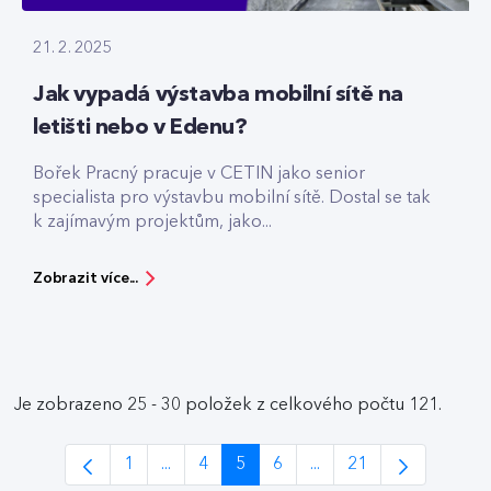
21. 2. 2025
Jak vypadá výstavba mobilní sítě na
letišti nebo v Edenu?
Bořek Pracný pracuje v CETIN jako senior
specialista pro výstavbu mobilní sítě. Dostal se tak
k zajímavým projektům, jako...
Zobrazit více...
Je zobrazeno 25 - 30 položek z celkového počtu 121.
1
...
4
5
6
...
21
Stránka
Intermediate Pages Use TAB to navigate.
Stránka
Stránka
Stránka
Intermediate Pages Us
Stránka