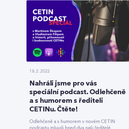
18. 2. 2022
Nahráli jsme pro vás
speciální podcast. Odlehčeně
a s humorem s řediteli
CETINu. Čtěte!
Odlehčeně a s humorem v novém CETIN
podcastu mluvili hned dva naši ředitelé.