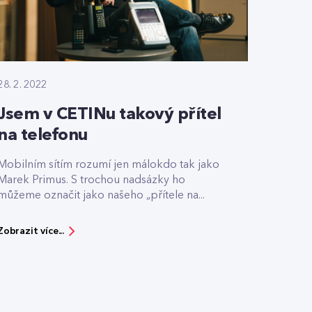
28. 2. 2022
Jsem v CETINu takový přítel
na telefonu
Mobilním sítím rozumí jen málokdo tak jako
Marek Primus. S trochou nadsázky ho
můžeme označit jako našeho „přítele na...
Zobrazit více...