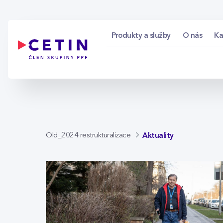
Aktuality - cetin.cz
Skip to Main Content
Produkty a služby
O nás
Ka
Aktuality
Old_2024 restrukturalizace