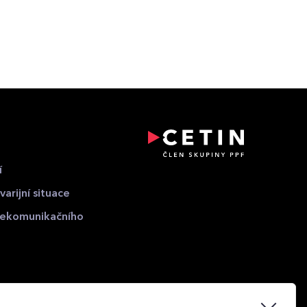
í
arijní situace
elekomunikačního