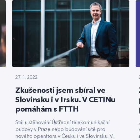
27. 1. 2022
Zkušenosti jsem sbíral ve
Slovinsku i v Irsku. V CETINu
pomáhám s FTTH
Stál u stěhování Ústřední telekomunikační
budovy v Praze nebo budování sítě pro
nového operátora v Česku i ve Slovinsku. V...