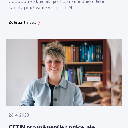
podobou vlákna tak, jak ho známe dnes? Jaké
kabely používáme v síti CETIN...
Zobrazit více...
28. 4. 2023
CETIN pro mě není jen práce, ale