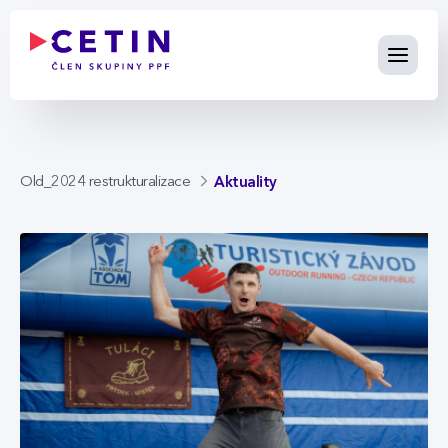
Aktuality - cetin.cz
Skip to Main Content
Aktuality
Old_2024 restrukturalizace