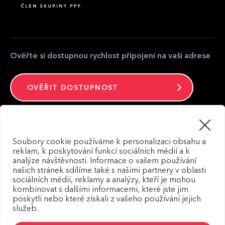
Partnerská zóna
Kontakt pro média
Kontakt
Ověřte si dostupnou rychlost připojení na vaší adrese
OVĚŘIT DOSTUPNOST
Zůstaňte ve spojení
Soubory cookie používáme k personalizaci obsahu a
reklam, k poskytování funkcí sociálních médií a k
analýze návštěvnosti. Informace o vašem používání
našich stránek sdílíme také s našimi partnery v oblasti
sociálních médií, reklamy a analýzy, kteří je mohou
kombinovat s dalšími informacemi, které jste jim
Mapa webu
poskytli nebo které získali z vašeho používání jejich
Zásady zpracování osobních údajů
služeb.