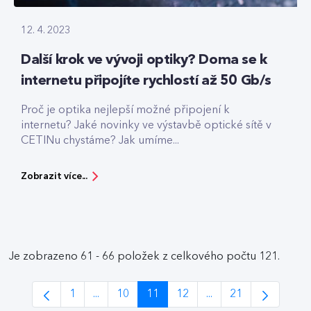
12. 4. 2023
Další krok ve vývoji optiky? Doma se k
internetu připojíte rychlostí až 50 Gb/s
Proč je optika nejlepší možné připojení k
internetu? Jaké novinky ve výstavbě optické sítě v
CETINu chystáme? Jak umíme...
Zobrazit více...
Je zobrazeno 61 - 66 položek z celkového počtu 121.
1
...
10
11
12
...
21
Stránka
Intermediate Pages Use TAB to navigate.
Stránka
Stránka
Stránka
Intermediate Pages 
Stránka