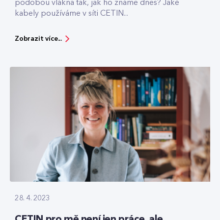
podobou vlákna tak, jak ho známe dnes? Jaké
kabely používáme v síti CETIN...
Zobrazit více...
28. 4. 2023
CETIN pro mě není jen práce, ale