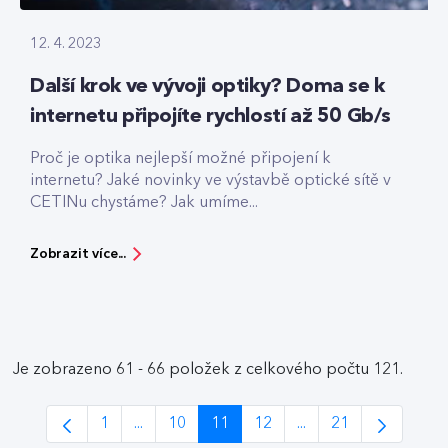
12. 4. 2023
Další krok ve vývoji optiky? Doma se k
internetu připojíte rychlostí až 50 Gb/s
Proč je optika nejlepší možné připojení k
internetu? Jaké novinky ve výstavbě optické sítě v
CETINu chystáme? Jak umíme...
Zobrazit více...
Je zobrazeno 61 - 66 položek z celkového počtu 121.
1
...
10
11
12
...
21
Stránka
Intermediate Pages Use TAB to navigate.
Stránka
Stránka
Stránka
Intermediate Pages 
Stránka