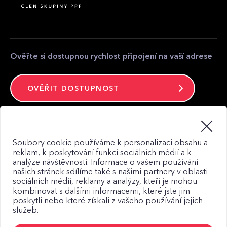
Partnerská zóna
Kontakt pro média
Kontakt
Ověřte si dostupnou rychlost připojení na vaší adrese
OVĚŘIT DOSTUPNOST
Zůstaňte ve spojení
Soubory cookie používáme k personalizaci obsahu a
reklam, k poskytování funkcí sociálních médií a k
analýze návštěvnosti. Informace o vašem používání
našich stránek sdílíme také s našimi partnery v oblasti
sociálních médií, reklamy a analýzy, kteří je mohou
kombinovat s dalšími informacemi, které jste jim
Mapa webu
poskytli nebo které získali z vašeho používání jejich
Zásady zpracování osobních údajů
služeb.