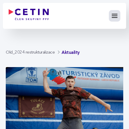
Aktuality - cetin.cz
Skip to Main Content
Aktuality
Old_2024 restrukturalizace