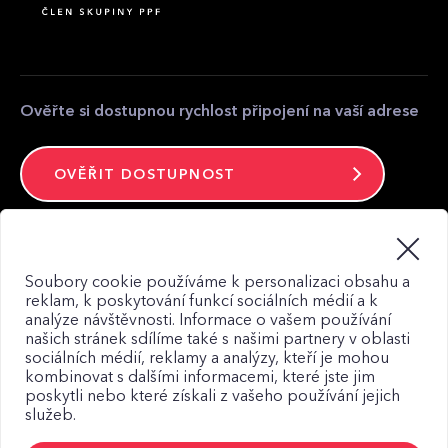
Partnerská zóna
Kontakt pro média
Kontakt
Ověřte si dostupnou rychlost připojení na vaší adrese
OVĚŘIT DOSTUPNOST
Zůstaňte ve spojení
Soubory cookie používáme k personalizaci obsahu a
reklam, k poskytování funkcí sociálních médií a k
analýze návštěvnosti. Informace o vašem používání
našich stránek sdílíme také s našimi partnery v oblasti
sociálních médií, reklamy a analýzy, kteří je mohou
kombinovat s dalšími informacemi, které jste jim
Mapa webu
poskytli nebo které získali z vašeho používání jejich
Zásady zpracování osobních údajů
služeb.