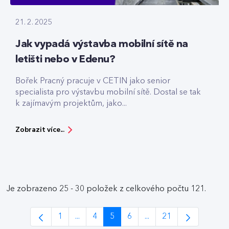
21. 2. 2025
Jak vypadá výstavba mobilní sítě na
letišti nebo v Edenu?
Bořek Pracný pracuje v CETIN jako senior
specialista pro výstavbu mobilní sítě. Dostal se tak
k zajímavým projektům, jako...
Zobrazit více...
Je zobrazeno 25 - 30 položek z celkového počtu 121.
1
...
4
5
6
...
21
Stránka
Intermediate Pages Use TAB to navigate.
Stránka
Stránka
Stránka
Intermediate Pages Us
Stránka