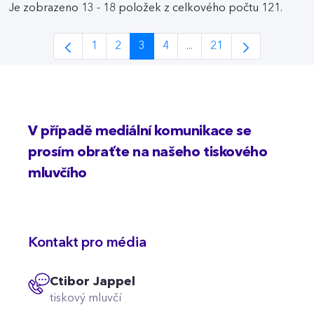
Je zobrazeno 13 - 18 položek z celkového počtu 121.
1
2
3
4
...
21
Stránka
Stránka
Stránka
Stránka
Intermediate Pages Use 
Stránka
V případě mediální komunikace se
prosím obraťte na našeho tiskového
mluvčího
Kontakt pro média
Ctibor Jappel
tiskový mluvčí