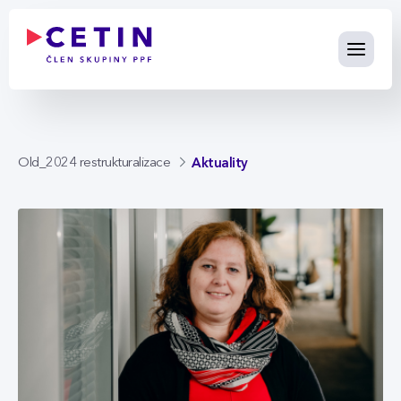
Aktuality - cetin.cz
Skip to Main Content
Aktuality
Old_2024 restrukturalizace