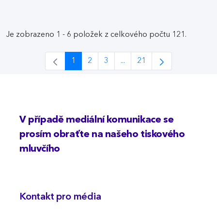
Je zobrazeno 1 - 6 položek z celkového počtu 121.
1
2
3
...
21
Stránka
Stránka
Stránka
Intermediate Pages Use TAB
Stránka
V případě mediální komunikace se
prosím obraťte na našeho tiskového
mluvčího
Kontakt pro média