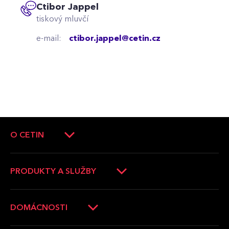
Ctibor Jappel
tiskový mluvčí
e-mail:
ctibor.jappel@cetin.cz
O CETIN
O společnosti
Vedení společnosti
PRODUKTY A SLUŽBY
Tiskové zprávy
Operátoři a firmy
Aktuality
Domácnosti
DOMÁCNOSTI
Kariéra
Města a obce
Ověření dostupnosti