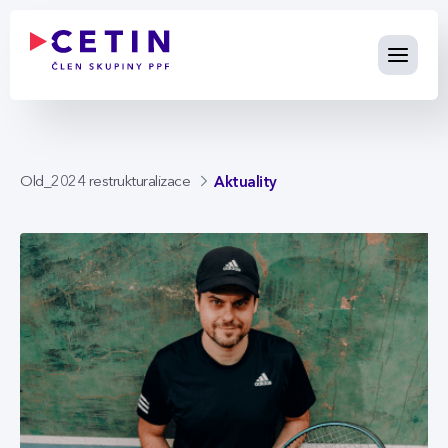
Aktuality - cetin.cz
Skip to Main Content
Aktuality
Old_2024 restrukturalizace