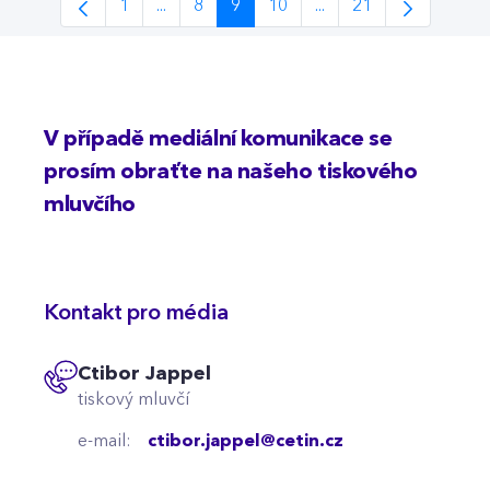
1
...
8
9
10
...
21
Stránka
Intermediate Pages Use TAB to navigate.
Stránka
Stránka
Stránka
Intermediate Pages Us
Stránka
V případě mediální komunikace se
prosím obraťte na našeho tiskového
mluvčího
Kontakt pro média
Ctibor Jappel
tiskový mluvčí
e-mail:
ctibor.jappel@cetin.cz