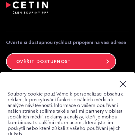
Přeložení a úpravy telekomunikačního zařízení
Partnerská zóna
Kontakt pro média
Kontakt
Ověřte si dostupnou rychlost připojení na vaší adrese
OVĚŘIT DOSTUPNOST
Zůstaňte ve spojení
Soubory cookie používáme k personalizaci obsahu a
reklam, k poskytování funkcí sociálních médií a k
analýze návštěvnosti. Informace o vašem používání
našich stránek sdílíme také s našimi partnery v oblasti
sociálních médií, reklamy a analýzy, kteří je mohou
kombinovat s dalšími informacemi, které jste jim
Mapa webu
poskytli nebo které získali z vašeho používání jejich
Zásady zpracování osobních údajů
služeb.