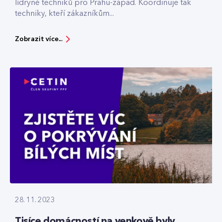
lídryně techniků pro Prahu-západ. Koordinuje tak
techniky, kteří zákazníkům...
Zobrazit více...
28. 11. 2023
Tisíce domácností na venkově byly