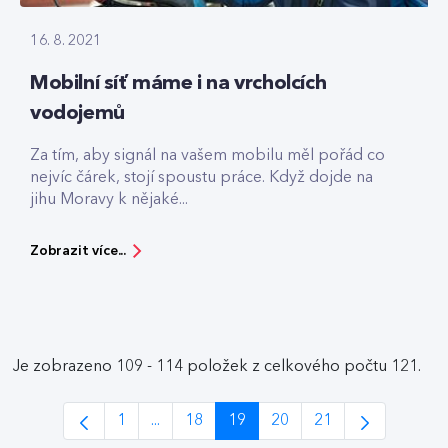
16. 8. 2021
Mobilní síť máme i na vrcholcích
vodojemů
Za tím, aby signál na vašem mobilu měl pořád co
nejvíc čárek, stojí spoustu práce. Když dojde na
jihu Moravy k nějaké...
Zobrazit více...
Je zobrazeno 109 - 114 položek z celkového počtu 121.
1
...
18
19
20
21
Stránka
Intermediate Pages Use TAB to navigate.
Stránka
Stránka
Stránka
Stránka