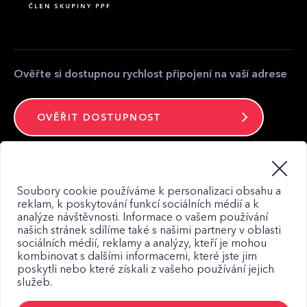
Partnerská zóna
Kontakt pro média
Kontakt
Ověřte si dostupnou rychlost připojení na vaší adrese
OVĚŘIT DOSTUPNOST
Zůstaňte ve spojení
Soubory cookie používáme k personalizaci obsahu a
reklam, k poskytování funkcí sociálních médií a k
analýze návštěvnosti. Informace o vašem používání
našich stránek sdílíme také s našimi partnery v oblasti
sociálních médií, reklamy a analýzy, kteří je mohou
kombinovat s dalšími informacemi, které jste jim
Mapa webu
poskytli nebo které získali z vašeho používání jejich
služeb.
Zásady zpracování osobních údajů