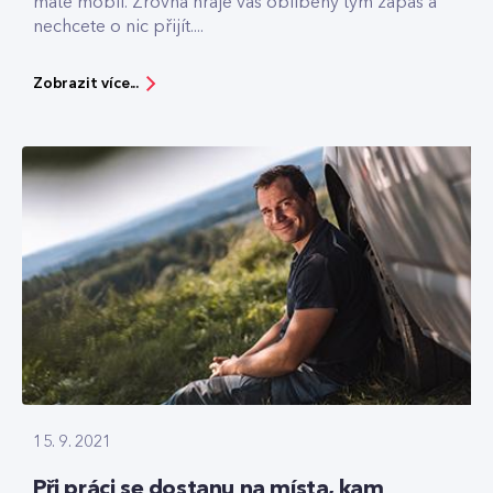
máte mobil. Zrovna hraje váš oblíbený tým zápas a
nechcete o nic přijít....
Zobrazit více...
15. 9. 2021
Při práci se dostanu na místa, kam