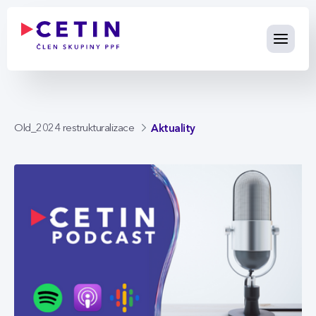
Aktuality - cetin.cz
Skip to Main Content
Aktuality
Old_2024 restrukturalizace