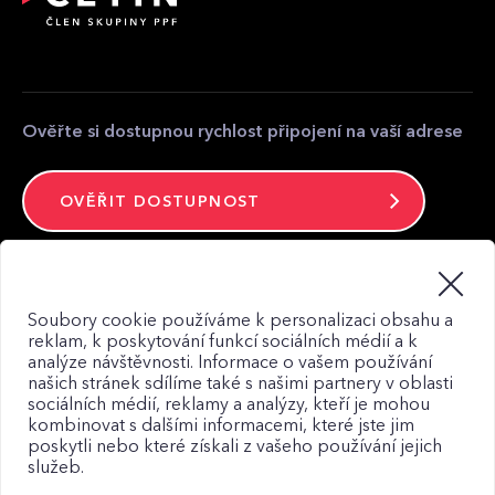
Partnerská zóna
Kontakt pro média
Kontakt
Ověřte si dostupnou rychlost připojení na vaší adrese
OVĚŘIT DOSTUPNOST
Zůstaňte ve spojení
Soubory cookie používáme k personalizaci obsahu a
reklam, k poskytování funkcí sociálních médií a k
analýze návštěvnosti. Informace o vašem používání
našich stránek sdílíme také s našimi partnery v oblasti
sociálních médií, reklamy a analýzy, kteří je mohou
kombinovat s dalšími informacemi, které jste jim
Mapa webu
poskytli nebo které získali z vašeho používání jejich
Zásady zpracování osobních údajů
služeb.