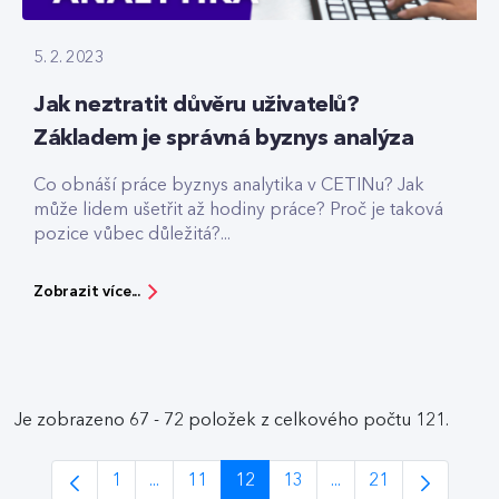
5. 2. 2023
Jak neztratit důvěru uživatelů?
Základem je správná byznys analýza
Co obnáší práce byznys analytika v CETINu? Jak
může lidem ušetřit až hodiny práce? Proč je taková
pozice vůbec důležitá?...
Zobrazit více...
Je zobrazeno 67 - 72 položek z celkového počtu 121.
1
...
11
12
13
...
21
Stránka
Intermediate Pages Use TAB to navigate.
Stránka
Stránka
Stránka
Intermediate Pages 
Stránka