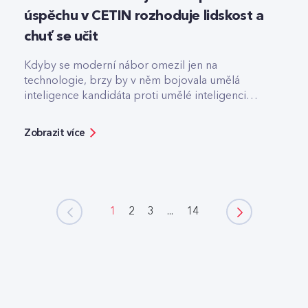
úspěchu v CETIN rozhoduje lidskost a
chuť se učit
Kdyby se moderní nábor omezil jen na
technologie, brzy by v něm bojovala umělá
inteligence kandidáta proti umělé inteligenci
firmy.
Zobrazit více
1
2
3
...
14