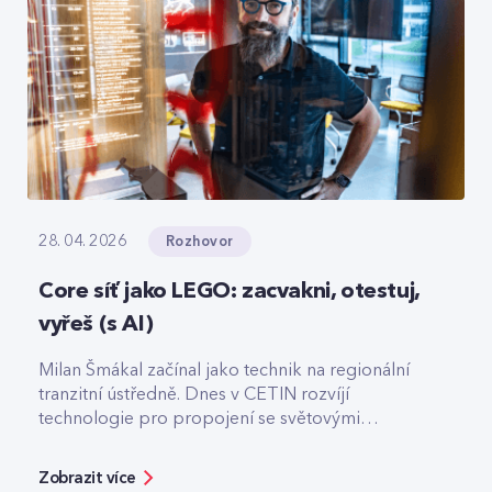
Rozhovor
28. 04. 2026
Core síť jako LEGO: zacvakni, otestuj,
vyřeš (s AI)
Milan Šmákal začínal jako technik na regionální
tranzitní ústředně. Dnes v CETIN rozvíjí
technologie pro propojení se světovými
operátory. Jako Team Leader Solution Architect
pro core síť má na starost technologie pro
Zobrazit více