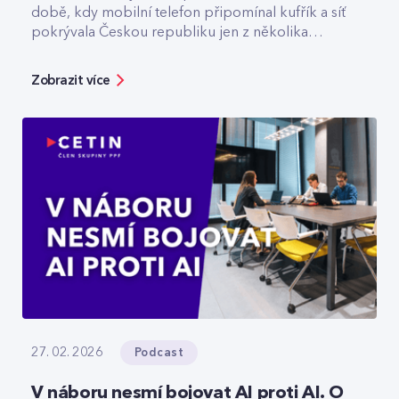
době, kdy mobilní telefon připomínal kufřík a síť
pokrývala Českou republiku jen z několika
vysílačů. Dnes v CETIN vede tým, který odpovídá
za špičkovou kvalitu a optimalizaci rádiové sítě. V
Zobrazit více
rozhovoru přibližuje technologický vývoj,
vysvětluje, jak se dá chytře šetřit energie v
prázdné O2 areně nebo komu už dnes
spolehlivě slouží privátní 5G sítě.
Podcast
27. 02. 2026
V náboru nesmí bojovat AI proti AI. O