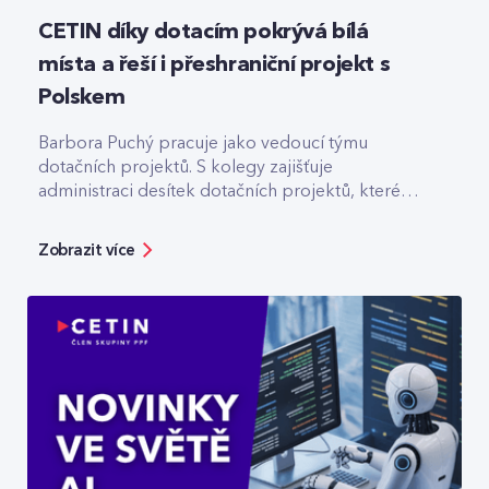
CETIN díky dotacím pokrývá bílá
místa a řeší i přeshraniční projekt s
Polskem
Barbora Puchý pracuje jako vedoucí týmu
dotačních projektů. S kolegy zajišťuje
administraci desítek dotačních projektů, které
pomáhají třeba s výstavbou optiky v odlehlých
lokalitách.
Zobrazit více