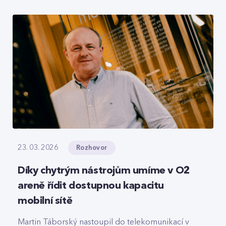
roamingové signalizace, hlasový tranzit nebo
core část privátních 5G sítí, které svou strukturou
připomínají LEGO.
Rozhovor
23. 03. 2026
Díky chytrým nástrojům umíme v O2
areně řídit dostupnou kapacitu
mobilní sítě
Martin Táborský nastoupil do telekomunikací v