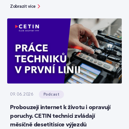
bezpečnosti, ale zároveň ukazuje možnosti, jak
Zobrazit více
moderní technologie reálně zefektivňují práci.
Podcast
09. 06. 2026
Probouzejí internet k životu i opravují
poruchy. CETIN technici zvládají
měsíčně desetitisíce výjezdů