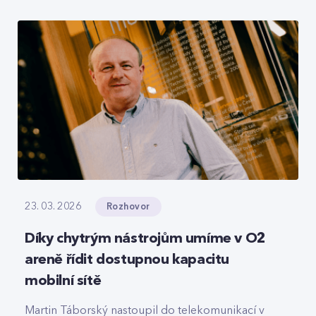
roamingové signalizace, hlasový tranzit nebo
core část privátních 5G sítí, které svou strukturou
připomínají LEGO.
Rozhovor
23. 03. 2026
Díky chytrým nástrojům umíme v O2
areně řídit dostupnou kapacitu
mobilní sítě
Martin Táborský nastoupil do telekomunikací v