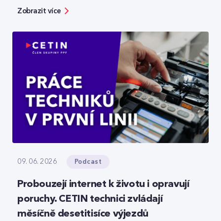
bezpečnosti, ale zároveň ukazuje možnosti, jak
Zobrazit více
moderní technologie reálně zefektivňují práci.
Podcast
09. 06. 2026
Probouzejí internet k životu i opravují
poruchy. CETIN technici zvládají
měsíčně desetitisíce výjezdů