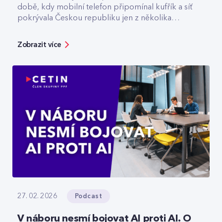
době, kdy mobilní telefon připomínal kufřík a síť
pokrývala Českou republiku jen z několika
vysílačů. Dnes v CETIN vede tým, který odpovídá
za špičkovou kvalitu a optimalizaci rádiové sítě. V
Zobrazit více
rozhovoru přibližuje technologický vývoj,
vysvětluje, jak se dá chytře šetřit energie v
prázdné O2 areně nebo komu už dnes
spolehlivě slouží privátní 5G sítě.
Podcast
27. 02. 2026
V náboru nesmí bojovat AI proti AI. O