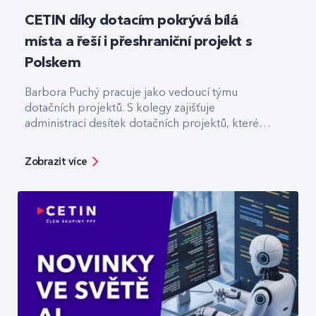
CETIN díky dotacím pokrývá bílá
místa a řeší i přeshraniční projekt s
Polskem
Barbora Puchý pracuje jako vedoucí týmu
dotačních projektů. S kolegy zajišťuje
administraci desítek dotačních projektů, které
pomáhají třeba s výstavbou optiky v odlehlých
lokalitách.
Zobrazit více