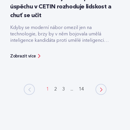
úspěchu v CETIN rozhoduje lidskost a
chuť se učit
Kdyby se moderní nábor omezil jen na
technologie, brzy by v něm bojovala umělá
inteligence kandidáta proti umělé inteligenci
firmy.
Zobrazit více
1
2
3
...
14