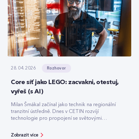
Rozhovor
28. 04. 2026
Core síť jako LEGO: zacvakni, otestuj,
vyřeš (s AI)
Milan Šmákal začínal jako technik na regionální
tranzitní ústředně. Dnes v CETIN rozvíjí
technologie pro propojení se světovými
operátory. Jako Team Leader Solution Architect
pro core síť má na starost technologie pro
Zobrazit více